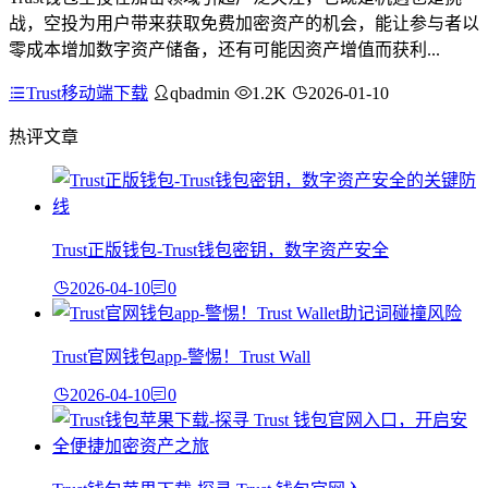
战，空投为用户带来获取免费加密资产的机会，能让参与者以
零成本增加数字资产储备，还有可能因资产增值而获利...
Trust移动端下载
qbadmin
1.2K
2026-01-10
热评文章
Trust正版钱包-Trust钱包密钥，数字资产安全
2026-04-10
0
Trust官网钱包app-警惕！Trust Wall
2026-04-10
0