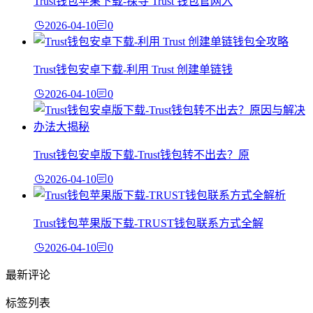
Trust钱包苹果下载-探寻 Trust 钱包官网入
2026-04-10
0
Trust钱包安卓下载-利用 Trust 创建单链钱
2026-04-10
0
Trust钱包安卓版下载-Trust钱包转不出去？原
2026-04-10
0
Trust钱包苹果版下载-TRUST钱包联系方式全解
2026-04-10
0
最新评论
标签列表