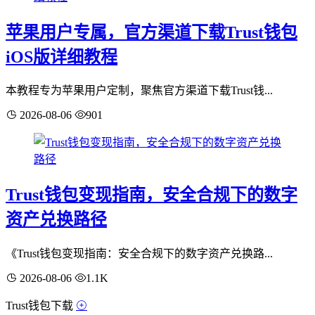
苹果用户专属，官方渠道下载Trust钱包
iOS版详细教程
本教程专为苹果用户定制，聚焦官方渠道下载Trust钱...
2026-08-06
901
Trust钱包变现指南，安全合规下的数字
资产兑换路径
《Trust钱包变现指南：安全合规下的数字资产兑换路...
2026-08-06
1.1K
Trust钱包下载