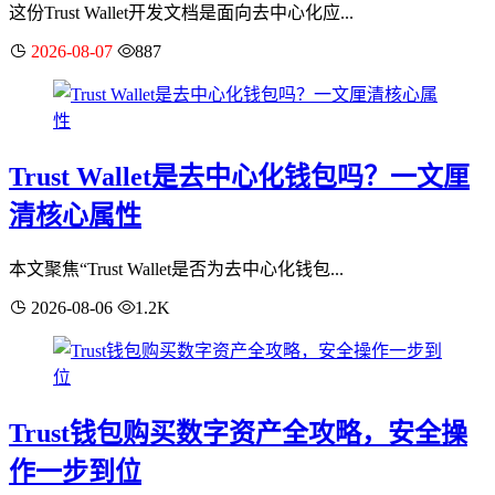
这份Trust Wallet开发文档是面向去中心化应...
2026-08-07
887
Trust Wallet是去中心化钱包吗？一文厘
清核心属性
本文聚焦“Trust Wallet是否为去中心化钱包...
2026-08-06
1.2K
Trust钱包购买数字资产全攻略，安全操
作一步到位