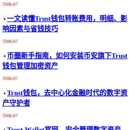
08-07
一文读懂Trust钱包转账费用，明细、影
响因素与省钱技巧
08-07
币圈新手指南，如何安装币安旗下Trust
钱包管理加密资产
08-07
Trust钱包，去中心化金融时代的数字资
产守护者
08-07
Trust Wallet官网，安全管理数字资产