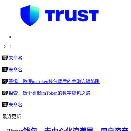
未命名
未命名
警惕！做假imToken钱包背后的金融诈骗陷阱
探索，做个类似imToken的数字钱包之路
未命名
最近更新