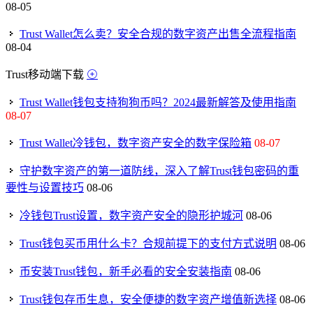
08-05
Trust Wallet怎么卖？安全合规的数字资产出售全流程指南
08-04
Trust移动端下载
Trust Wallet钱包支持狗狗币吗？2024最新解答及使用指南
08-07
Trust Wallet冷钱包，数字资产安全的数字保险箱
08-07
守护数字资产的第一道防线，深入了解Trust钱包密码的重
要性与设置技巧
08-06
冷钱包Trust设置，数字资产安全的隐形护城河
08-06
Trust钱包买币用什么卡？合规前提下的支付方式说明
08-06
币安装Trust钱包，新手必看的安全安装指南
08-06
Trust钱包存币生息，安全便捷的数字资产增值新选择
08-06