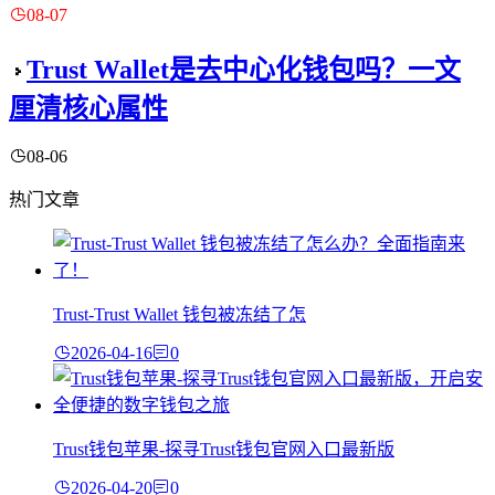
08-07
Trust Wallet是去中心化钱包吗？一文
厘清核心属性
08-06
热门文章
Trust-Trust Wallet 钱包被冻结了怎
2026-04-16
0
Trust钱包苹果-探寻Trust钱包官网入口最新版
2026-04-20
0