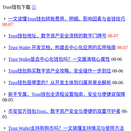
Trust钱包下载
一文读懂Trust钱包转账费用，明细、影响因素与省钱技巧
08-07
Trust钱包地址，数字资产安全流转的数字门牌号
08-07
Trust Wallet 开发文档，构建去中心化应用的实用指南
08-07
Trust Wallet是去中心化钱包吗？一文厘清核心属性
08-06
Trust钱包购买数字资产全攻略，安全操作一步到位
08-06
Trust钱包是哪里的？从开发主体到归属背景全解析
08-06
新手专属，Trust钱包全流程设置指南，安全与便捷双保障
08-05
币安官方钱包Trust，数字资产安全与便捷的双重守护者
08-
05
Trust Wallet支持狗狗币吗？一文搞懂支持情况与使用方法