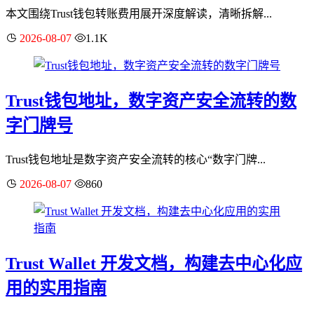
本文围绕Trust钱包转账费用展开深度解读，清晰拆解...
2026-08-07
1.1K
Trust钱包地址，数字资产安全流转的数
字门牌号
Trust钱包地址是数字资产安全流转的核心“数字门牌...
2026-08-07
860
Trust Wallet 开发文档，构建去中心化应
用的实用指南