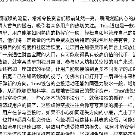
颗璀璨的流星，常常令投资者们眼前陡然一亮，瞬间燃起内心的期
人香气的磁石，吸引着众多用户的热切关注。 Trust钱包是一
包里，用户能够如同熟练的指挥官一般，轻松自如地管理自己的
略，他们将一定数量的代币免费发放给特定的钱包地址持有者，
项目的知名度和社区活跃度，让项目在加密货币的舞台上绽放出更加
了一扇通往财富宝藏的大门，有可能获得具有较高价值的代币，
收益，就拿某些早期独具慧眼、参与以太坊相关空投的用户来说
动还宛如一座知识的桥梁，让用户能够接触到更多不同类型的加
，拓宽自己在加密领域的视野，仿佛为自己打开了一扇通往未来
辟新的方向，Trust钱包的空投活动还能如同强力胶水一般，
功能，从而能够更加科学、合理地管理自己的数字资产。 Trust
虚假空投信息，一些心怀不轨的不法分子，就像狡猾的狐狸一样
般盗取用户的资产，这些虚假空投往往会像夸夸其谈的骗子一样
，用户在参与空投时，如果不小心如同迷失方向的小鹿，点击了
，也并非都具有投资价值，有些项目就像徒有其表的花瓶，可能
如流星般迅速归零，导致用户遭受惨重的损失。 如何才能安全地参
官方渠道或知名社区推荐的空投活动，坚决避免轻信一些来路不