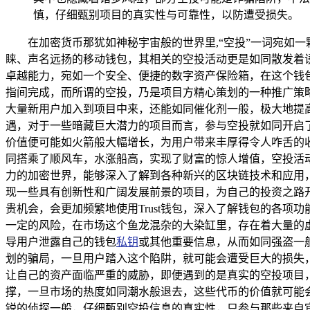
慎，仔细甄别项目的真实性与可靠性，以防遭受损失。
在加密货币那犹如神秘宇宙般的世界里,“空投”一词宛如一
睐、声名远扬的移动钱包，其相关的空投活动更是如同散发着诱
卓越能力，宛如一个安全、便捷的数字资产保险箱，在这个钱
指间完成，而所谓的空投，乃是项目方精心策划的一种推广策
大量新用户加入到项目中来，还能如同催化剂一般，极大地提高
遇，对于一些暗藏巨大潜力的项目而言，参与空投就如同开启
价值便可能如火箭般大幅增长，为用户带来丰厚得令人咋舌的
同搭乘了顺风车，水涨船高，实现了财富的惊人增值，空投活
力的加密世界，能够深入了解到各种新兴的区块链技术和应用
现一些具有创新性和广阔发展前景的项目，为自己的投资之路开
贵机会，会更加频繁地使用Trust钱包，深入了解钱包的各项
一定的风险，在市场这个鱼龙混杂的大染缸里，存在着大量的
导用户泄露自己的钱包
私钥
或其他重要信息，从而如同强盗一
划的骗局，一旦用户踏入这个陷阱，就可能会遭受巨大的损失
让自己的资产面临严重的威胁，即便遇到的是真实的空投项目
撑，一旦市场的热度如同潮水般退去，这些代币的价值就可能会
锐的侦探一般，仔细甄别空投信息的真实性，只参与那些来自