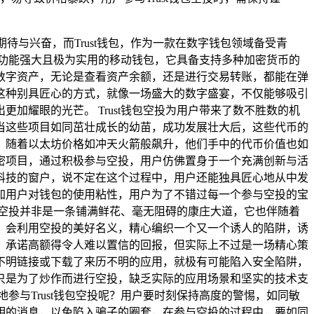
待与兴奋，而Trust钱包，作为一款在数字钱包领域备受青
款功能强大且极为实用的移动钱包，它具备支持多种加密货币的
数字资产，无论是查看资产余额，还是进行交易转账，都能在弹
这种别具匠心的方式，就像一场盛大的数字盛宴，不仅能够吸引
耀眼的光芒。 Trust钱包空投为用户带来了数不胜数的机
当这些项目如同茁壮成长的幼苗，成功发展壮大后，这些代币的
，随着以太坊价格如冲天火箭般飙升，他们手中的代币价值也如
密项目，通过积极参与空投，用户仿佛置身于一个充满创新与活
科技的窗户，说不定在这个过程中，用户还能独具匠心地从中发
增加用户对钱包的使用粘性，用户为了不错过每一个参与空投的宝
钱包空投并非是一条铺满鲜花、毫无阻碍的康庄大道，它也伴随着
，会利用空投的美好名义，精心编织一个又一个诱人的陷阱，诱
，承诺高额得令人难以置信的回报，但实际上不过是一场精心策
不明链接或下载了来历不明的应用，就极有可能陷入安全陷阱，
只是为了炒作而进行空投，缺乏实际的应用场景和坚实的技术支
与Trust钱包空投呢？用户要时刻保持高度的警惕，如同敏
明的消息，以免陷入骗子的圈套，在参与空投的过程中，要如同