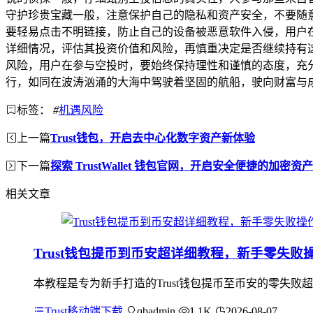
守护珍贵宝藏一般，注意保护自己的隐私和资产安全，不要随
要轻易点击不明链接，防止自己的设备被恶意软件入侵，用户
详细情况，评估其投资价值和风险，再慎重决定是否继续持有这
风险，用户在参与空投时，要始终保持理性和谨慎的态度，充
行，如同在波涛汹涌的大海中驾驶着坚固的航船，驶向财富与
标签：
#
机遇风险
上一篇
Trust钱包，开启去中心化数字资产新体验
下一篇
探索 TrustWallet 钱包官网，开启安全便捷的加密资
相关文章
Trust钱包提币到币安超详细教程，新手零失败
本教程是专为新手打造的Trust钱包提币至币安的零失败
Trust移动端下载
qbadmin
1.1K
2026-08-07