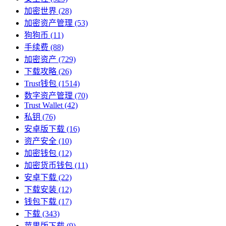
加密世界
(28)
加密资产管理
(53)
狗狗币
(11)
手续费
(88)
加密资产
(729)
下载攻略
(26)
Trust钱包
(1514)
数字资产管理
(70)
Trust Wallet
(42)
私钥
(76)
安卓版下载
(16)
资产安全
(10)
加密钱包
(12)
加密货币钱包
(11)
安卓下载
(22)
下载安装
(12)
钱包下载
(17)
下载
(343)
苹果版下载
(9)