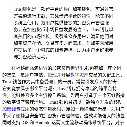
Trust
钱包
是一款跨平台的热门加密钱包，可通过官
方渠道进行下载，它凭借跨平台的特性，能在不同
系统上使用，为用户提供便捷的加密资产管理服
务，在加密货币市场日益发展的当下，Trust钱包以
其热门的市场地位，吸引着众多用户，满足他们对
加密资产存储、交易等多方面需求，为加密领域用
户提供了一个可靠的钱包选择，助力用户更好地参
与加密经济活动。
在神秘而充满机遇的加密货币世界里,钱包宛如一座坚固
的堡垒，是用户存储、管理并开展
数字资产
交易的关键工具，
Trust 钱包作为其中备受瞩目的一员，常常引发众人的好奇：
它究竟隶属于哪个平台呢？Trust 钱包拥有卓越的跨平台特
性，能够兼容多个主流操作系统，为用户打造了一个无缝衔接
的数字资产管理环境。 Trust 钱包最初以一款独立开发的移动
加密钱包
应用的姿态惊艳亮相，宛如一颗璀璨的新星，为用户
带来了便捷且安全的加密货币管理体验，这款功能强大的钱包
同时支持 iOS 和 Android 这两大主流移动操作系统平台，对于