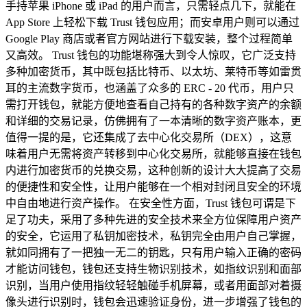
手持苹果 iPhone 或 iPad 的用户而言，只需轻点几下，就能在
App Store 上轻松下载 Trust 钱包应用；而安卓用户则可以通过
Google Play 商店或者官方网站进行下载安装，整个过程简单
又高效。 Trust 钱包的功能堪称强大到令人惊叹，它广泛支持
多种加密货币，其中既包括比特币、以太坊、莱特币等如雷贯
耳的主流数字货币，也涵盖了众多的 ERC - 20 代币，用户只
需打开钱包，就能方便地查看自己持有的各种数字资产的余额
和详细的交易记录，仿佛拥有了一本清晰的数字资产账本，更
值得一提的是，它还集成了去中心化交易所（DEX），这意
味着用户无需将资产转移到中心化交易所，就能够直接在钱包
内进行加密货币的兑换交易，这种创新的设计大大提高了交易
的便捷性和安全性，让用户能够在一个相对封闭且安全的环境
中自由地进行资产操作。 在安全性方面，Trust 钱包可谓是下
足了功夫，采用了多种先进的安全技术来全方位保障用户资产
的安全，它运用了私钥加密技术，私钥完全由用户自己掌握，
就如同拥有了一把独一无二的钥匙，只有用户输入正确的密码
才能访问钱包，钱包还支持生物识别技术，如指纹识别和面部
识别，当用户使用指纹轻轻触碰手机屏幕，或者用面部对着摄
像头进行识别时，钱包会迅速验证身份，进一步增强了钱包的