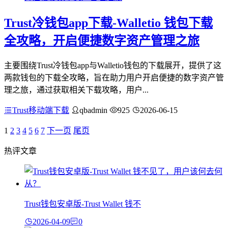
Trust冷钱包app下载-Walletio 钱包下载
全攻略，开启便捷数字资产管理之旅
主要围绕Trust冷钱包app与Walletio钱包的下载展开，提供了这
两款钱包的下载全攻略，旨在助力用户开启便捷的数字资产管
理之旅，通过获取相关下载攻略，用户...
Trust移动端下载
qbadmin
925
2026-06-15
1
2
3
4
5
6
7
下一页
尾页
热评文章
Trust钱包安卓版-Trust Wallet 钱不
2026-04-09
0