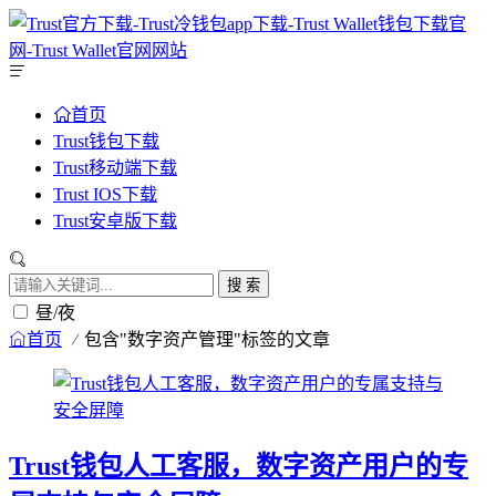
首页
Trust钱包下载
Trust移动端下载
Trust IOS下载
Trust安卓版下载
搜 索
昼/夜
首页
包含"数字资产管理"标签的文章
Trust钱包人工客服，数字资产用户的专