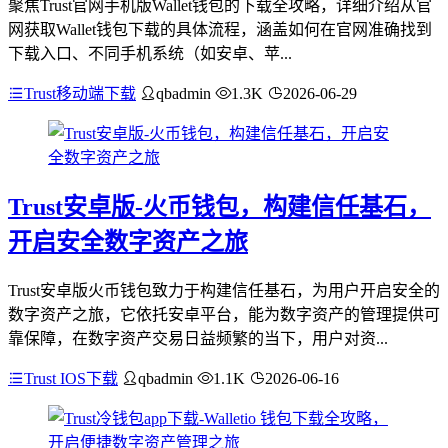
聚焦Trust官网手机版Wallet钱包的下载全攻略，详细介绍从官
网获取Wallet钱包下载的具体流程，涵盖如何在官网准确找到
下载入口、不同手机系统（如安卓、苹...
Trust移动端下载
qbadmin
1.3K
2026-06-29
Trust安卓版-火币钱包，构建信任基石，
开启安全数字资产之旅
Trust安卓版火币钱包致力于构建信任基石，为用户开启安全的
数字资产之旅，它依托安卓平台，能为数字资产的管理提供可
靠保障，在数字资产交易日益频繁的当下，用户对资...
Trust IOS下载
qbadmin
1.1K
2026-06-16