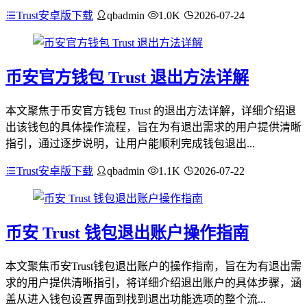
Trust安卓版下载
qbadmin
1.0K
2026-07-24
币安官方钱包 Trust 退出方法详解
本文聚焦于币安官方钱包 Trust 的退出方法详解，详细介绍退
出该钱包的具体操作流程，旨在为有退出需求的用户提供清晰
指引，通过逐步说明，让用户能顺利完成钱包退出...
Trust安卓版下载
qbadmin
1.1K
2026-07-22
币安 Trust 钱包退出账户操作指南
本文聚焦币安Trust钱包退出账户的操作指南，旨在为有退出需
求的用户提供清晰指引，将详细介绍退出账户的具体步骤，涵
盖从进入钱包设置界面到找到退出功能选项的整个流...