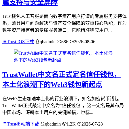
属支持与安全屏障
Trust钱包人工客服是面向数字资产用户打造的专属服务支持体
系，兼具用户问题解决与资产安全保障的双重核心功能，作为
数字资产持有者的专属服务端口，它能精准响应用户...
Trust IOS下载
qbadmin
886
2026-08-06
TrustWallet中文名正式定名信任钱包，
本土化浪潮下的Web3钱包新起点
在Web3生态加速本土化的行业浪潮下，知名加密货币钱包
TrustWallet正式敲定中文名为“信任钱包”，这一定名是其布局
中国市场、深耕本土用户的关键举措，也标...
Trust移动端下载
qbadmin
1.2K
2026-07-28