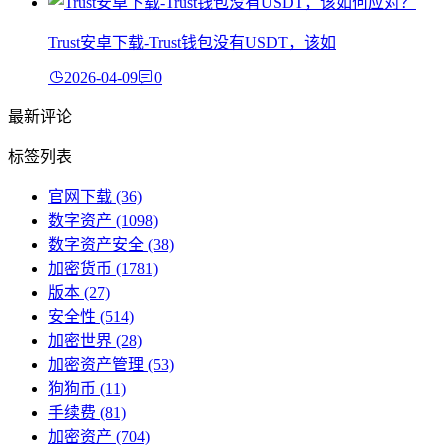
Trust安卓下载-Trust钱包没有USDT，该如
2026-04-09
0
最新评论
标签列表
官网下载
(36)
数字资产
(1098)
数字资产安全
(38)
加密货币
(1781)
版本
(27)
安全性
(514)
加密世界
(28)
加密资产管理
(53)
狗狗币
(11)
手续费
(81)
加密资产
(704)