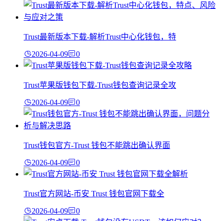
Trust最新版本下载-解析Trust中心化钱包，特
2026-04-09
0
Trust苹果版钱包下载-Trust钱包查询记录全攻
2026-04-09
0
Trust钱包官方-Trust 钱包不能跳出确认界面
2026-04-09
0
Trust官方网站-币安 Trust 钱包官网下载全
2026-04-09
0