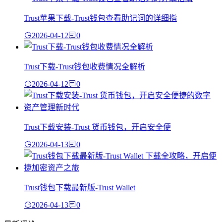
Trust苹果下载-Trust钱包查看助记词的详细指
2026-04-12
0
Trust下载-Trust钱包收费情况全解析
2026-04-12
0
Trust下载安装-Trust 货币钱包，开启安全便
2026-04-13
0
Trust钱包下载最新版-Trust Wallet
2026-04-13
0