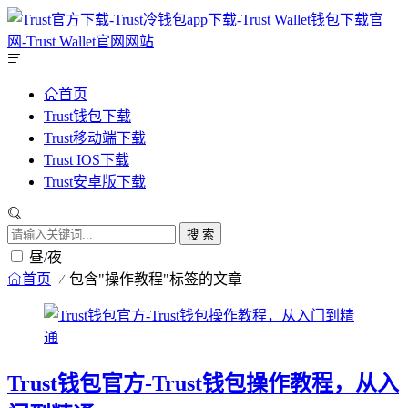
首页
Trust钱包下载
Trust移动端下载
Trust IOS下载
Trust安卓版下载
搜 索
昼/夜
首页
包含"操作教程"标签的文章
Trust钱包官方-Trust钱包操作教程，从入