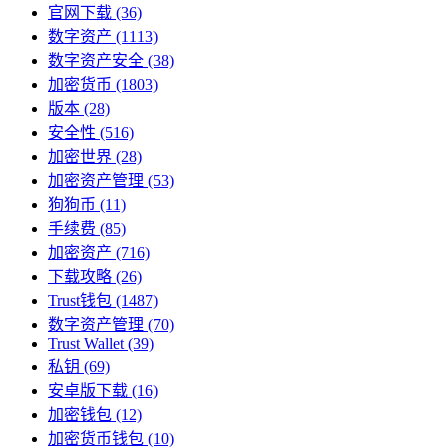
官网下载
(36)
数字资产
(1113)
数字资产安全
(38)
加密货币
(1803)
版本
(28)
安全性
(516)
加密世界
(28)
加密资产管理
(53)
狗狗币
(11)
手续费
(85)
加密资产
(716)
下载攻略
(26)
Trust钱包
(1487)
数字资产管理
(70)
Trust Wallet
(39)
私钥
(69)
安卓版下载
(16)
加密钱包
(12)
加密货币钱包
(10)