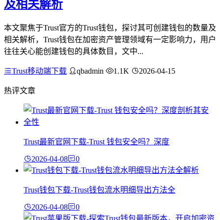
及相关解析
本文聚焦于Trust官方的Trust钱包，探讨其可创建钱包的数量及
相关解析，Trust钱包在加密资产管理领域有一定影响力，用户
往往关心能创建钱包的具体数目，文中...
Trust移动端下载
qbadmin
1.1K
2026-04-15
热评文章
Trust最新官网下载-Trust 钱包安全吗？深度
2026-04-08
0
Trust钱包下载-Trust钱包流水明细导出方法全
2026-04-08
0