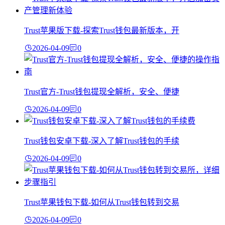
Trust苹果版下载-探索Trust钱包最新版本，开
2026-04-09
0
Trust官方-Trust钱包提现全解析，安全、便捷
2026-04-09
0
Trust钱包安卓下载-深入了解Trust钱包的手续
2026-04-09
0
Trust苹果钱包下载-如何从Trust钱包转到交易
2026-04-09
0