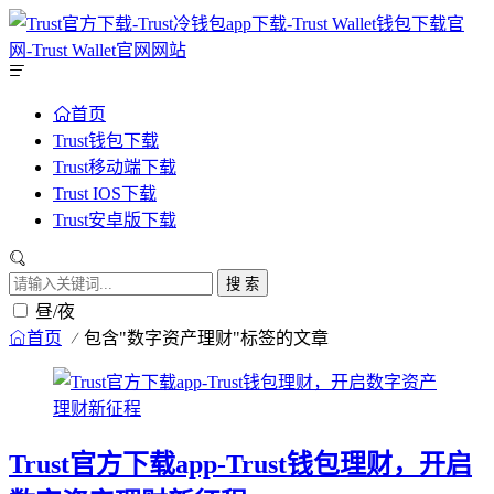
首页
Trust钱包下载
Trust移动端下载
Trust IOS下载
Trust安卓版下载
搜 索
昼/夜
首页
包含"数字资产理财"标签的文章
Trust官方下载app-Trust钱包理财，开启