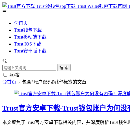
首页
Trust钱包下载
Trust移动端下载
Trust IOS下载
Trust安卓版下载
搜 索
昼/夜
首页
包含"账户密码解析"标签的文章
Trust官方安卓下载-Trust钱包账户为
本文聚焦于Trust官方安卓下载相关内容，并深度解析Trust