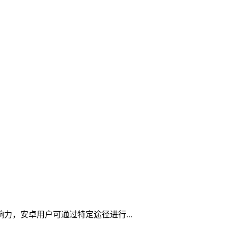
响力，安卓用户可通过特定途径进行...