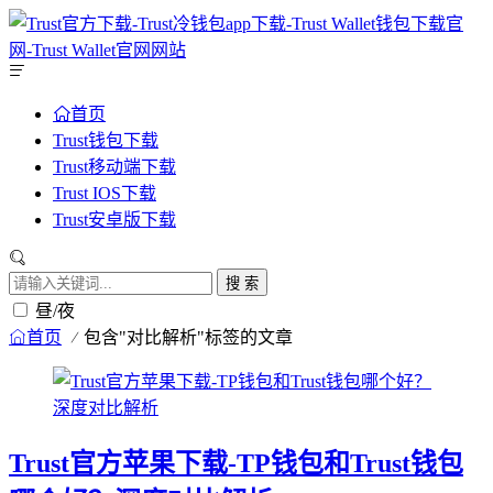
首页
Trust钱包下载
Trust移动端下载
Trust IOS下载
Trust安卓版下载
搜 索
昼/夜
首页
包含"对比解析"标签的文章
Trust官方苹果下载-TP钱包和Trust钱包