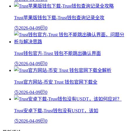
Trust苹果版钱包下载-Trust钱包查询记录全攻
2026-04-09
0
Trust钱包官方-Trust 钱包不能跳出确认界面
2026-04-09
0
Trust官方网站-币安 Trust 钱包官网下载全
2026-04-09
0
Trust安卓下载-Trust钱包没有USDT，该如
2026-04-09
0