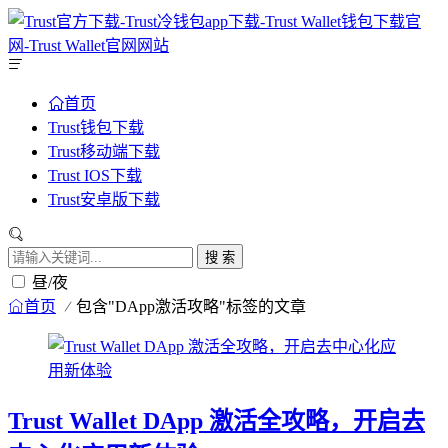
首页
Trust钱包下载
Trust移动端下载
Trust IOS下载
Trust安卓版下载
搜 索
昼/夜
首页
包含"DApp激活攻略"标签的文章
Trust Wallet DApp 激活全攻略，开启去