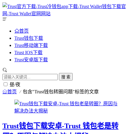
首页
Trust钱包下载
Trust移动端下载
Trust IOS下载
Trust安卓版下载
搜 索
昼/夜
首页
包含"Trust钱包转圈问题"标签的文章
Trust钱包下载安卓-Trust 钱包老是转