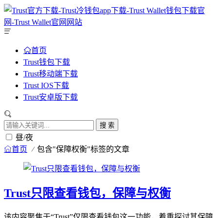
首页
Trust钱包下载
Trust移动端下载
Trust IOS下载
Trust安卓版下载
搜 索
昼/夜
首页
包含"保障权衡"标签的文章
Trust只限查看钱包，保障与权衡
该内容聚焦于“Trust”仅限查看钱包这一功能，着重探讨其保障