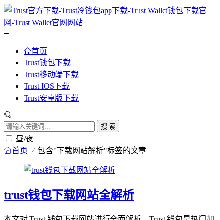
首页
Trust钱包下载
Trust移动端下载
Trust IOS下载
Trust安卓版下载
搜 索
昼/夜
首页
包含"下载网站解析"标签的文章
trust钱包下载网站全解析
本文对 Trust 钱包下载网站进行全面解析，Trust 钱包是热门加