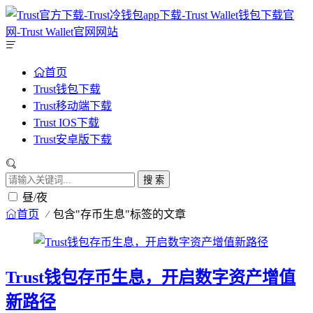
首页
Trust钱包下载
Trust移动端下载
Trust IOS下载
Trust安卓版下载
搜 索
昼/夜
首页
包含"存币生息"标签的文章
Trust钱包存币生息，开启数字资产增值
新路径