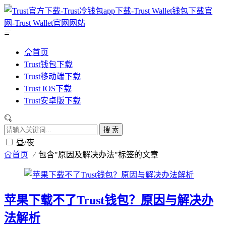
首页
Trust钱包下载
Trust移动端下载
Trust IOS下载
Trust安卓版下载
搜 索
昼/夜
首页
包含"原因及解决办法"标签的文章
苹果下载不了Trust钱包？原因与解决办
法解析