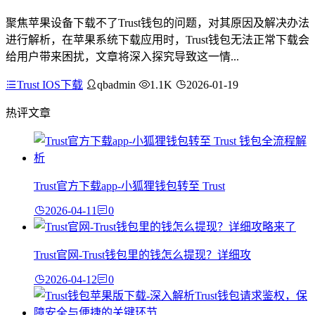
聚焦苹果设备下载不了Trust钱包的问题，对其原因及解决办法
进行解析，在苹果系统下载应用时，Trust钱包无法正常下载会
给用户带来困扰，文章将深入探究导致这一情...
Trust IOS下载
qbadmin
1.1K
2026-01-19
热评文章
Trust官方下载app-小狐狸钱包转至 Trust
2026-04-11
0
Trust官网-Trust钱包里的钱怎么提现？详细攻
2026-04-12
0