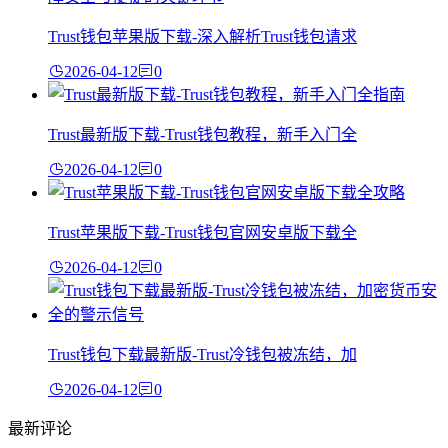
Trust钱包苹果版下载-深入解析Trust钱包请求
2026-04-12
0
Trust最新版下载-Trust钱包教程，新手入门全
2026-04-12
0
Trust苹果版下载-Trust钱包官网安卓版下载全
2026-04-12
0
Trust钱包下载最新版-Trust冷钱包被冻结，加
2026-04-12
0
最新评论