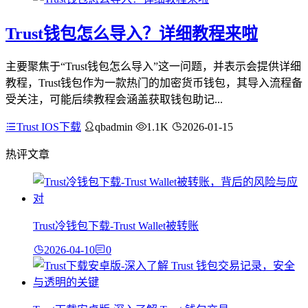
Trust钱包怎么导入？详细教程来啦
主要聚焦于“Trust钱包怎么导入”这一问题，并表示会提供详细
教程，Trust钱包作为一款热门的加密货币钱包，其导入流程备
受关注，可能后续教程会涵盖获取钱包助记...
Trust IOS下载
qbadmin
1.1K
2026-01-15
热评文章
Trust冷钱包下载-Trust Wallet被转账
2026-04-10
0