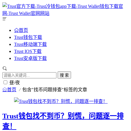
首页
Trust钱包下载
Trust移动端下载
Trust IOS下载
Trust安卓版下载
搜 索
昼/夜
首页
包含"找币问题排查"标签的文章
Trust钱包找不到币？别慌，问题逐一排
查！