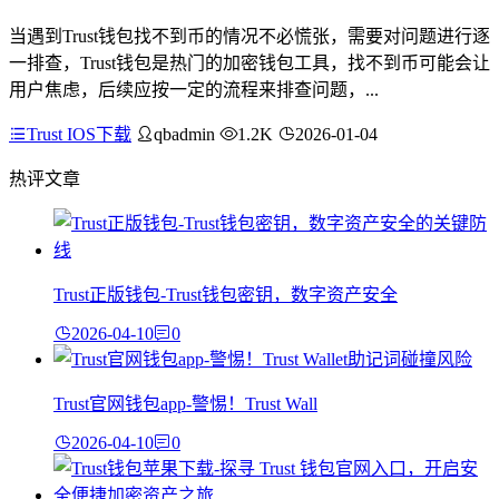
当遇到Trust钱包找不到币的情况不必慌张，需要对问题进行逐
一排查，Trust钱包是热门的加密钱包工具，找不到币可能会让
用户焦虑，后续应按一定的流程来排查问题，...
Trust IOS下载
qbadmin
1.2K
2026-01-04
热评文章
Trust正版钱包-Trust钱包密钥，数字资产安全
2026-04-10
0
Trust官网钱包app-警惕！Trust Wall
2026-04-10
0