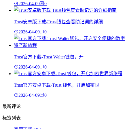
2026-04-09
0
Trust安卓版下载-Trust钱包查看助记词的详细
2026-04-09
0
Trust官方下载-Trust Walter钱包，开
2026-04-09
0
Trust官方安卓下载-Trust 钱包，开启加密世
2026-04-09
0
最新评论
标签列表