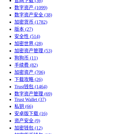
官网下载
(36)
数字资产
(1099)
数字资产安全
(38)
加密货币
(1782)
版本
(27)
安全性
(514)
加密世界
(28)
加密资产管理
(53)
狗狗币
(11)
手续费
(82)
加密资产
(706)
下载攻略
(26)
Trust钱包
(1464)
数字资产管理
(69)
Trust Wallet
(37)
私钥
(66)
安卓版下载
(16)
资产安全
(9)
加密钱包
(12)