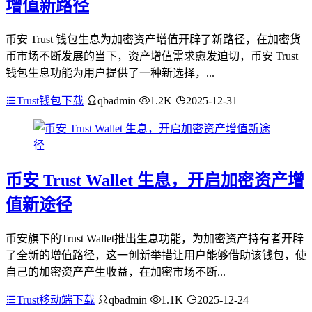
增值新路径
币安 Trust 钱包生息为加密资产增值开辟了新路径，在加密货
币市场不断发展的当下，资产增值需求愈发迫切，币安 Trust
钱包生息功能为用户提供了一种新选择，...
Trust钱包下载
qbadmin
1.2K
2025-12-31
币安 Trust Wallet 生息，开启加密资产增
值新途径
币安旗下的Trust Wallet推出生息功能，为加密资产持有者开辟
了全新的增值路径，这一创新举措让用户能够借助该钱包，使
自己的加密资产产生收益，在加密市场不断...
Trust移动端下载
qbadmin
1.1K
2025-12-24