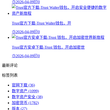
2026-04-09
0
Trust官方下载-Trust Walter钱包，开
2026-04-09
0
Trust官方安卓下载-Trust 钱包，开启加密世
2026-04-09
0
最新评论
标签列表
官网下载
(36)
数字资产
(1099)
数字资产安全
(38)
加密货币
(1782)
版本
(27)