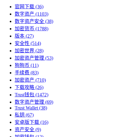
官网下载
(36)
数字资产
(1103)
数字资产安全
(38)
加密货币
(1788)
版本
(27)
安全性
(514)
加密世界
(28)
加密资产管理
(53)
狗狗币
(11)
手续费
(83)
加密资产
(710)
下载攻略
(26)
Trust钱包
(1472)
数字资产管理
(69)
Trust Wallet
(38)
私钥
(67)
安卓版下载
(16)
资产安全
(9)
加密钱包
(12)