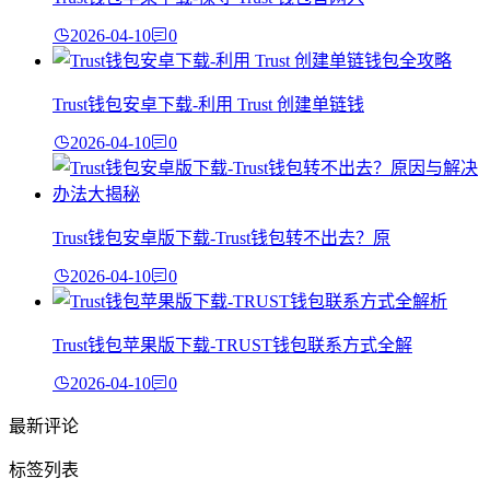
2026-04-10
0
Trust钱包安卓下载-利用 Trust 创建单链钱
2026-04-10
0
Trust钱包安卓版下载-Trust钱包转不出去？原
2026-04-10
0
Trust钱包苹果版下载-TRUST钱包联系方式全解
2026-04-10
0
最新评论
标签列表