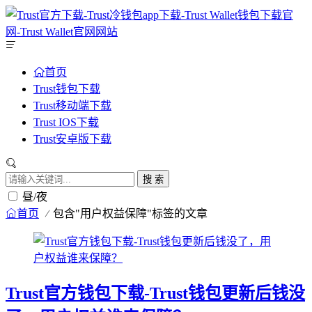
首页
Trust钱包下载
Trust移动端下载
Trust IOS下载
Trust安卓版下载
搜 索
昼/夜
首页
包含"用户权益保障"标签的文章
Trust官方钱包下载-Trust钱包更新后钱没