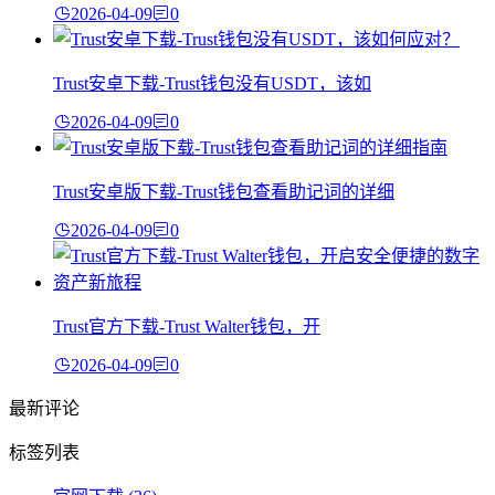
2026-04-09
0
Trust安卓下载-Trust钱包没有USDT，该如
2026-04-09
0
Trust安卓版下载-Trust钱包查看助记词的详细
2026-04-09
0
Trust官方下载-Trust Walter钱包，开
2026-04-09
0
最新评论
标签列表