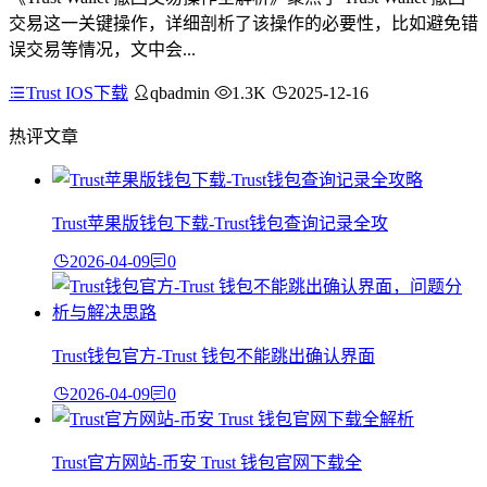
交易这一关键操作，详细剖析了该操作的必要性，比如避免错
误交易等情况，文中会...
Trust IOS下载
qbadmin
1.3K
2025-12-16
热评文章
Trust苹果版钱包下载-Trust钱包查询记录全攻
2026-04-09
0
Trust钱包官方-Trust 钱包不能跳出确认界面
2026-04-09
0
Trust官方网站-币安 Trust 钱包官网下载全