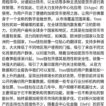
用程序中，对诸如比特币、以太坊等多种主流加密货币进行高
效管理，不仅如此，它还大力支持去中心化应用（DApps）的
使用，为用户开启了便捷的加密货币使用之旅，让用户仿佛置
身于一个全新的数字金融世界。 从市场覆盖范围来看，Trust
钱包犹如一颗璀璨的星星，在全球范围内散发着广泛的影响
力，它的用户遍布全球多个国家和地区，尤其是在加密货币市
场蓬勃发展、活力四射的地区，如美国、欧洲部分国家以及亚
洲的一些国家，Trust钱包就像一位贴心的翻译官，支持多种语
言，大大降低了不同地区用户使用的门槛，吸引了来自不同文
化背景的用户群体，以印度为例，随着当地加密货币市场如雨
后春笋般逐渐兴起，Trust钱包凭借其易用性和安全性，就像一
块强大的磁石，吸引了大量印度用户的关注和使用。 从官方
数据和行业报告中我们可以发现，Trust钱包的用户数量犹如一
条上升的曲线，呈现出持续增长的良好态势，尽管目前并没有
公开的确切用户数量数据，但根据一些专业行业分析机构的精
准估算，Trust钱包在过去几年中，用户规模不断拓展壮大，这
主要得益于它不断更新和完善的功能，就像一位不断进化的智
能伙伴，始终紧跟加密货币市场的发展步伐，它对新兴加密资
产的支持也为其增色不少，随着去中心化金融（DeFi）的异军