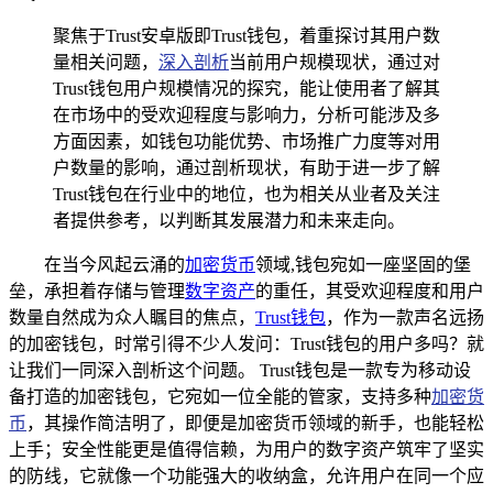
聚焦于Trust安卓版即Trust钱包，着重探讨其用户数
量相关问题，
深入剖析
当前用户规模现状，通过对
Trust钱包用户规模情况的探究，能让使用者了解其
在市场中的受欢迎程度与影响力，分析可能涉及多
方面因素，如钱包功能优势、市场推广力度等对用
户数量的影响，通过剖析现状，有助于进一步了解
Trust钱包在行业中的地位，也为相关从业者及关注
者提供参考，以判断其发展潜力和未来走向。
在当今风起云涌的
加密货币
领域,钱包宛如一座坚固的堡
垒，承担着存储与管理
数字资产
的重任，其受欢迎程度和用户
数量自然成为众人瞩目的焦点，
Trust钱包
，作为一款声名远扬
的加密钱包，时常引得不少人发问：Trust钱包的用户多吗？就
让我们一同深入剖析这个问题。 Trust钱包是一款专为移动设
备打造的加密钱包，它宛如一位全能的管家，支持多种
加密货
币
，其操作简洁明了，即便是加密货币领域的新手，也能轻松
上手；安全性能更是值得信赖，为用户的数字资产筑牢了坚实
的防线，它就像一个功能强大的收纳盒，允许用户在同一个应