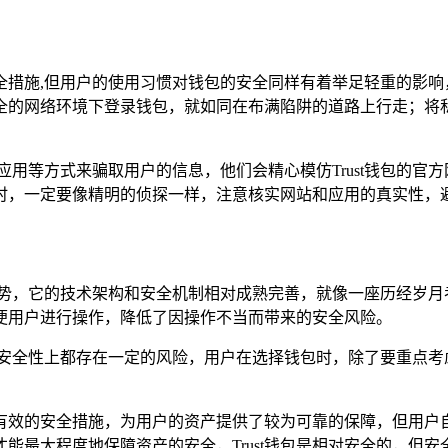
的安全措施,但用户的使用习惯对钱包的安全同样有着举足轻重的影
全的网络环境下登录钱包，就如同在布满陷阱的道路上行走；将
应用等方式来骗取用户的信息，他们会精心模仿Trust钱包的官
钱包时，一定要像精明的侦探一样，注意核实网站和应用的真实性，
的优势，它的技术架构和安全机制相对成熟完善，就像一座历经岁月考
便用户进行操作，降低了因操作不当而带来的安全风险。
在安全性上都存在一定的风险，用户在选择钱包时，除了要重点考
行之有效的安全措施，为用户的资产提供了较为可靠的保障，但用
能最大程度地保障资产的安全，Trust钱包是相对安全的，但