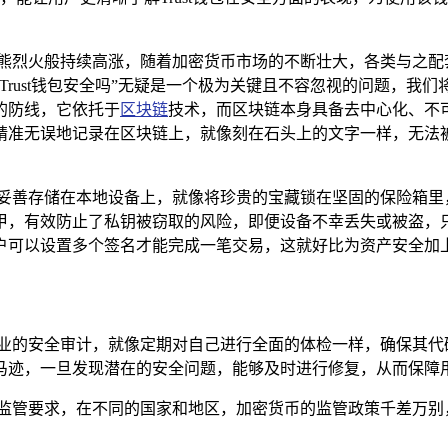
熊烈火般持续高涨，随着加密货币市场的不断壮大，各类与之配
ust钱包安全吗”无疑是一个极为关键且不容忽视的问题，我们将全
的防线，它依托于
区块链
技术，而区块链本身具备去中心化、不
精准无误地记录在区块链上，就像刻在石头上的文字一样，无法
密后妥善存储在本地设备上，就像将珍贵的宝藏锁在坚固的保险箱
甲，有效防止了私钥被窃取的风险，即便设备不幸丢失或被盗，
，用户可以设置多个签名才能完成一笔交易，这就好比为资产安全
接受专业的安全审计，就像定期对自己进行全面的体检一样，确保其
马迹，一旦发现潜在的安全问题，能够及时进行修复，从而保障
符合监管要求，在不同的国家和地区，加密货币的监管政策千差万别，