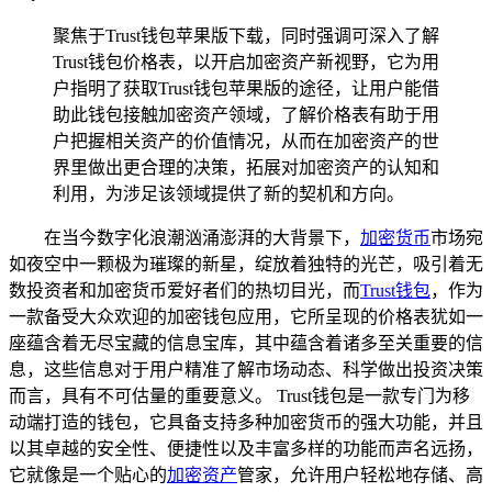
聚焦于Trust钱包苹果版下载，同时强调可深入了解
Trust钱包价格表，以开启加密资产新视野，它为用
户指明了获取Trust钱包苹果版的途径，让用户能借
助此钱包接触加密资产领域，了解价格表有助于用
户把握相关资产的价值情况，从而在加密资产的世
界里做出更合理的决策，拓展对加密资产的认知和
利用，为涉足该领域提供了新的契机和方向。
在当今数字化浪潮汹涌澎湃的大背景下，
加密货币
市场宛
如夜空中一颗极为璀璨的新星，绽放着独特的光芒，吸引着无
数投资者和加密货币爱好者们的热切目光，而
Trust钱包
，作为
一款备受大众欢迎的加密钱包应用，它所呈现的价格表犹如一
座蕴含着无尽宝藏的信息宝库，其中蕴含着诸多至关重要的信
息，这些信息对于用户精准了解市场动态、科学做出投资决策
而言，具有不可估量的重要意义。 Trust钱包是一款专门为移
动端打造的钱包，它具备支持多种加密货币的强大功能，并且
以其卓越的安全性、便捷性以及丰富多样的功能而声名远扬，
它就像是一个贴心的
加密资产
管家，允许用户轻松地存储、高