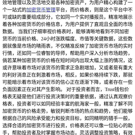
效地管理以及灵活地交易各种加密资产，为用户精心构建了一
个一站式的
加密货币管理
平台，而价格表，则是这个平台中不
可或缺的重要组成部分，它如同一个实时播报员，精准地展示
着各种加密货币的价格信息，为用户提供了直观且全面的市场
数据。 当我们仔细审视价格表时，能够清晰地看到不同加密
货币的当前价格、24小时涨跌幅度、市值等关键数据，这些数
据就像是市场的晴雨表，不仅精准反映了加密货币市场的实时
行情，还如同一位睿智的导师，帮助用户深入分析市场趋势，
倘若某种加密货币的价格在短时间内出现大幅上涨的情况，这
或许意味着市场对该货币的需求正急剧增加，又或者是有重大
的利好消息正在刺激着市场，相反，如果价格持续下跌，那就
可能暗示着市场对该货币的信心正在逐渐下降，或者存在一些
负面因素正在对其产生影响。 对于投资者而言，Trust钱包价
格表无疑是他们进行投资决策时的重要依据，通过认真观察价
格表，投资者可以如同经验丰富的航海家一般，精准了解不同
加密货币的价格走势，敏锐判断市场的热点和趋势，他们能够
根据自己的风险承受能力和投资目标，如同精明的猎手一般，
选择合适的加密货币进行投资，价格表还可以像一位贴心的助
手，帮助投资者及时掌握市场动态，灵活调整投资策略，有效