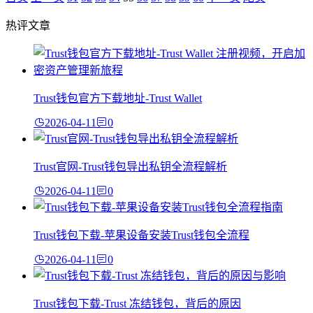
热评文章
Trust钱包官方下载地址-Trust Wallet
2026-04-11
0
Trust官网-Trust钱包导出私钥全流程解析
2026-04-11
0
Trust钱包下载-苹果设备安装Trust钱包全流程
2026-04-11
0
Trust钱包下载-Trust 冻结钱包，背后的原因