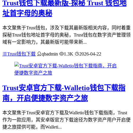
Trust钱包下载最新版-探秘 Trust 钱包地
址首字母的奥秘
本文聚焦于Trust钱包，涉及下载其最新版相关内容，同时着重
探秘Trust钱包地址首字母的奥秘，Trust钱包在数字资产管理领
域有一定影响力，其最新版可能带来新...
Trust钱包下载
qbadmin
1.3K
2026-04-22
Trust安卓官方下载-Walletio钱包下载指
南，开启便捷数字资产之旅
本文聚焦于Trust安卓官方下载及Walletio钱包下载指南，Trust
作为一款应用，其安卓版官方下载途径为数字资产用户开启便
捷之旅提供可能，而Walleti...