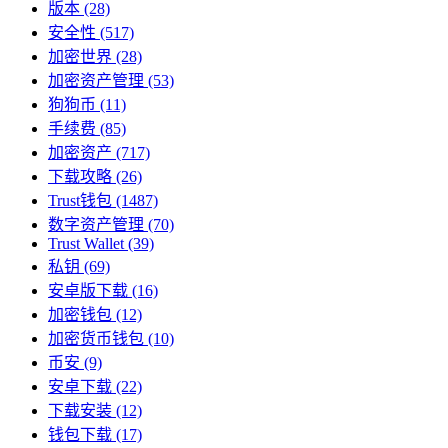
版本
(28)
安全性
(517)
加密世界
(28)
加密资产管理
(53)
狗狗币
(11)
手续费
(85)
加密资产
(717)
下载攻略
(26)
Trust钱包
(1487)
数字资产管理
(70)
Trust Wallet
(39)
私钥
(69)
安卓版下载
(16)
加密钱包
(12)
加密货币钱包
(10)
币安
(9)
安卓下载
(22)
下载安装
(12)
钱包下载
(17)