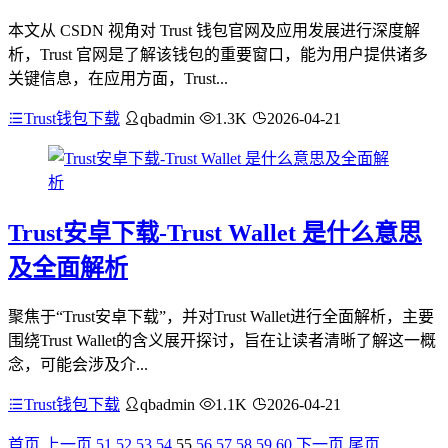
本文从 CSDN 视角对 Trust 钱包官网及应用发展进行深度解
析，Trust 官网是了解该钱包的重要窗口，能为用户提供诸多
关键信息，在应用方面，Trust...
Trust钱包下载
qbadmin
1.3K
2026-04-21
Trust安卓下载-Trust Wallet 是什么意思
及全面解析
聚焦于“Trust安卓下载”，并对Trust Wallet进行全面解析，主要
围绕Trust Wallet的含义展开探讨，旨在让读者清晰了解这一概
念，可能会涉及介...
Trust钱包下载
qbadmin
1.1K
2026-04-21
首页
上一页
51
52
53
54
55
56
57
58
59
60
下一页
尾页