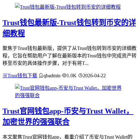
Trust钱包最新版-Trust钱包转到币安的详
细教程
聚焦于Trust钱包最新版，提供了从Trust钱包转到币安的详细教
程，它旨在帮助用户了解在最新版本的Trust钱包中完成资产转
移至币安的具体操作步骤，对于有将T...
Trust钱包下载
qbadmin
1.0K
2026-04-22
Trust官网钱包app-币安与Trust Wallet，
加密世界的强强联合
本文聚焦Trust官网钱包app，着重介绍了币安与Trust Wallet的