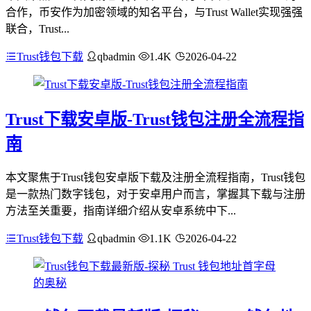
合作，币安作为加密领域的知名平台，与Trust Wallet实现强强
联合，Trust...
Trust钱包下载
qbadmin
1.4K
2026-04-22
Trust下载安卓版-Trust钱包注册全流程指
南
本文聚焦于Trust钱包安卓版下载及注册全流程指南，Trust钱包
是一款热门数字钱包，对于安卓用户而言，掌握其下载与注册
方法至关重要，指南详细介绍从安卓系统中下...
Trust钱包下载
qbadmin
1.1K
2026-04-22