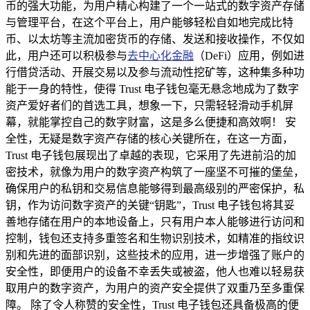
币的强大功能，为用户精心构建了一个一站式的数字资产存储
与管理平台，在这个平台上，用户能够轻松自如地完成比特
币、以太坊等主流加密货币的存储、发送和接收操作，不仅如
此，用户还可以积极参与
去中心化金融
（DeFi）应用，例如进
行借贷活动、开展交易以及参与流动性挖矿等，这种集多种功
能于一身的特性，使得 Trust 电子钱包毫无悬念地成为了数字
资产爱好者们的首选工具，想象一下，只需轻轻滑动手机屏
幕，就能掌控自己的数字财富，这是多么便捷和高效啊！ 安
全性，无疑是数字资产存储的核心关键所在，在这一方面，
Trust 电子钱包展现出了卓越的表现，它采用了先进前沿的加
密技术，就像为用户的数字资产构筑了一座坚不可摧的堡垒，
确保用户的私钥和交易信息能够得到最高级别的严密保护，私
钥，作为访问数字资产的关键“钥匙”，Trust 电子钱包将其妥
善地存储在用户的本地设备上，只有用户本人能够进行访问和
控制，钱包还支持多重签名和生物识别技术，如精准的指纹识
别和先进的面部识别，这些技术的应用，进一步增强了账户的
安全性，即便用户的设备不幸丢失或被盗，他人也难以轻易获
取用户的数字资产，为用户的资产安全提供了双重乃至多重保
障。 除了令人称赞的安全性，Trust 电子钱包还具备极高的便