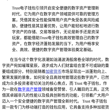
Trust电子钱包引领开启安全便捷的数字资产管理新
时代，它为用户在数字资产领域提供可靠的管理方
案，凭借其安全性能保障用户资产免受各类风险威
胁，便捷性是其显著优势，让用户能轻松地进行数
字资产的存储、交易等操作，无论是新手还是资深
玩家，都能借助Trust电子钱包高效管理自己的数字
资产，在数字经济蓬勃发展的当下，为用户畅享安
全、高效、便捷的数字资产管理体验奠定基础。
在当今这个数字化浪潮如汹涌波涛般席卷全球的时代，数
字资产宛如璀璨星辰，逐步成为人们财富组合里不可或缺的重
要组成部分，特别是随着
加密货币
市场呈现出一派蓬勃向上、
繁荣发展的景象，如何安全且高效地管理这些数字资产，已然
成为众多投资者密切关注的核心焦点，而 Trust 电子钱包，作
为一款在
数字资产管理
领域备受赞誉、引人瞩目的工具，正凭
借其卓越非凡的性能以及极具创新性的功能，引领着广大用户
迈入一个安全便捷的数字资产管理全新时代。 Trust 电子钱包
是一款专门为移动端打造的钱包应用，它具备支持多种加密货