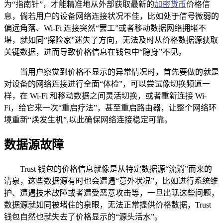
为“指南针”，才能精准地从外部获取最新的
加密货币
价格信
息，倘若用户的设备网络连接状况不佳，比如处于信号微弱的
偏远角落、Wi-Fi 连接突然“罢工”或者移动数据网络拥堵不
堪，就如同“探险家”迷失了方向，无法及时从价格数据源获取
关键数据，进而导致价格信息在钱包中“隐身”不见。
当用户察觉到价格不显示的异常情况时，首先要做的就是
对设备的网络连接进行全面“体检”，可以尝试像切换频道一
样，在 Wi-Fi 和移动数据之间灵活切换，或者重新连接 Wi-
Fi，给它来一次“重启疗法”，甚至重启路由器，让整个网络环
境重新“焕发生机”,以此确保网络连接稳定可靠。
数据源故障
Trust 钱包的价格信息就像是从特定数据源“流淌”而来的
清泉，这些数据源有时也会遭遇“意外状况”，比如进行系统维
护、遭遇技术故障或者遭受恶意攻击等，一旦出现这些问题，
数据源就如同被堵住的泉眼，无法正常提供价格数据，Trust
钱包自然也就失去了价格显示的“源头活水”。