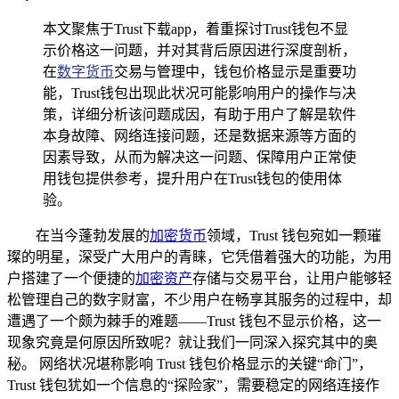
本文聚焦于Trust下载app，着重探讨Trust钱包不显
示价格这一问题，并对其背后原因进行深度剖析，
在
数字货币
交易与管理中，钱包价格显示是重要功
能，Trust钱包出现此状况可能影响用户的操作与决
策，详细分析该问题成因，有助于用户了解是软件
本身故障、网络连接问题，还是数据来源等方面的
因素导致，从而为解决这一问题、保障用户正常使
用钱包提供参考，提升用户在Trust钱包的使用体
验。
在当今蓬勃发展的
加密货币
领域，Trust 钱包宛如一颗璀
璨的明星，深受广大用户的青睐，它凭借着强大的功能，为用
户搭建了一个便捷的
加密资产
存储与交易平台，让用户能够轻
松管理自己的数字财富，不少用户在畅享其服务的过程中，却
遭遇了一个颇为棘手的难题——Trust 钱包不显示价格，这一
现象究竟是何原因所致呢？就让我们一同深入探究其中的奥
秘。 网络状况堪称影响 Trust 钱包价格显示的关键“命门”，
Trust 钱包犹如一个信息的“探险家”，需要稳定的网络连接作