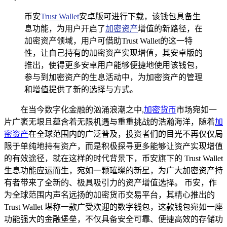
币安
Trust Wallet
安卓版可进行下载，该钱包具备生
息功能，为用户开启了
加密资产
增值的新路径，在
加密资产领域，用户可借助Trust Wallet的这一特
性，让自己持有的加密资产实现增值，其安卓版的
推出，使得更多安卓用户能够便捷地使用该钱包，
参与到加密资产的生息活动中，为加密资产的管理
和增值提供了新的选择与方式。
在当今数字化金融的汹涌浪潮之中,
加密货币
市场宛如一
片广袤无垠且蕴含着无限机遇与重重挑战的浩瀚海洋，随着
加
密资产
在全球范围内的广泛普及，投资者们的目光不再仅仅局
限于单纯地持有资产，而是积极探寻更多能够让资产实现增值
的有效途径，就在这样的时代背景下，币安旗下的 Trust Wallet
生息功能应运而生，宛如一颗璀璨的新星，为广大加密资产持
有者带来了全新的、极具吸引力的资产增值选择。 币安，作
为全球范围内声名远扬的加密货币交易平台，其精心推出的
Trust Wallet 堪称一款广受欢迎的数字钱包，这款钱包宛如一座
功能强大的金融堡垒，不仅具备安全可靠、便捷高效的存储功