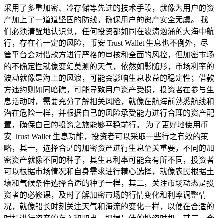
采用了多重加密、冷存储等先进的技术手段，就像为用户的资
产加上了一道道坚固的防线，确保用户的资产安全无虞。 我
们必须清醒地认识到，任何投资都如同在波涛汹涌的大海中航
行，存在着一定的风险，币安 Trust Wallet 生息也不例外，尽
管平台会对借款方进行严格的审核和全面的风控，但加密市场
的不确定性就像变幻莫测的天气，依然如影随形，市场利率的
波动就像是海上的风浪，可能会影响生息收益的稳定性；借款
方违约则如同暗礁，可能导致用户资产受损，投资者在参与生
息活动时，需要充分了解相关风险，就像在航海前熟悉航线和
潜在危险一样，并根据自己的风险承受能力进行合理的资产配
置，确保自己的投资之旅能够平稳前行。 为了更好地使用币
安 Trust Wallet 生息功能，投资者可以采取一些行之有效的策
略，其一，选择合适的加密资产进行生息至关重要，不同的加
密资产就像不同的种子，其生息利率可能会有所不同，投资者
可以根据市场情况和自身需求进行精心选择，就像农民根据土
壤和气候条件选择合适的种子一样，其二，关注市场动态是投
资者的必修课，及时了解加密市场的行情变化和利率调整情
况，就像船长时刻关注天气和海流的变化一样，以便在合适的