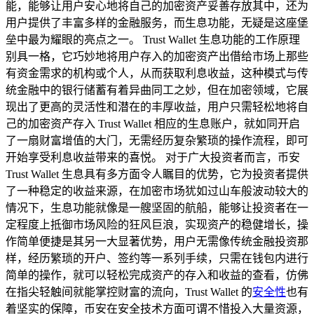
能，能够让用户安心地将自己的加密资产妥善存放其中，还为
用户提供了丰富多样的金融服务，而生息功能，无疑是这座堡
垒中最为耀眼的亮点之一。 Trust Wallet 生息功能的工作原理
别具一格，它巧妙地将用户存入的加密资产出借给市场上那些
有资金需求的机构或个人，从而获取利息收益，这种模式与传
统金融中的银行储蓄有着异曲同工之妙，但在加密领域，它展
现出了更高的灵活性和潜在的丰厚收益，用户只需轻松地将自
己的加密资产存入 Trust Wallet 相应的生息账户，就如同开启
了一扇财富增值的大门，无需经历复杂繁琐的操作流程，即可
开始享受利息收益带来的喜悦。 对于广大投资者而言，币安
Trust Wallet 生息具有多方面令人瞩目的优势，它为投资者提供
了一种稳定的收益来源，在加密市场犹如过山车般波动较大的
情况下，生息功能就像是一艘坚固的航船，能够让投资者在一
定程度上抵御市场风险的狂风巨浪，实现资产的稳健增长，操
作简单便捷是其另一大显著优势，用户无需像传统金融投资那
样，经历繁琐的开户、签约等一系列手续，只需在钱包内进行
简单的操作，就可以轻松完成资产的存入和收益的查看，仿佛
在指尖轻触间就能掌控财富的流向，Trust Wallet 的
安全性
也有
着坚实的保障，币安在安全技术方面可谓不惜投入大量资源，