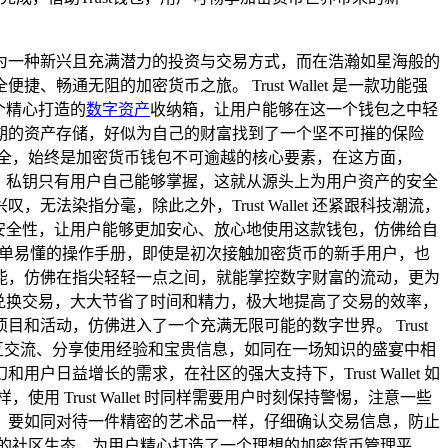
为一种新兴且充满潜力的投资与交易方式，而在浩瀚如星海般的
、畅通无阻的加密货币之旅。 Trust Wallet 是一款功能强
个精心打造的
数字资产
收纳箱，让用户能够在这一个钱包之中轻
期的资产存储，好似为自己的财富找到了一个坚不可摧的保险
。 安全，始终是加密货币钱包不可逾越的核心要素，在这方面，
，私钥只有用户自己能够掌握，这就从源头上为用户资产的安全
染指分毫，除此之外，Trust Wallet 还紧跟科技潮流，
安全性，让用户能够更加安心、放心地使用这款钱包，仿佛给自
像一本简单易懂的操作手册，即使是初次接触加密货币的新手用户，也
能，仿佛在指尖轻轻一点之间，就能掌控数字财富的流动，更为
货币的兑换交易，大大节省了时间和精力，极大地提高了交易的效率，
目和活动，仿佛进入了一个充满无限可能的数字世界。 Trust
相互交流、分享使用经验和宝贵信息，如同在一场知识的盛宴中相
益增长的需求，在社区的强大支持下，Trust Wallet 如
Trust Wallet 时同样需要用户时刻保持警惕，注意一些
，要如同对待一件精密的艺术品一样，仔细确认交易信息，防止
富多元的社区生态，为用户精心打造了一个理想的加密货币管理平