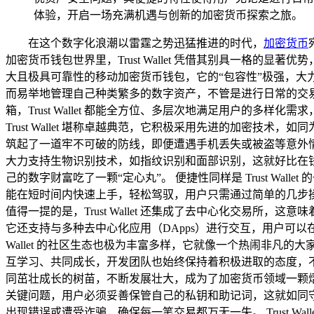
体验，开启一场充满机遇与创新的加密货币探索之旅。
在这个数字化浪潮以雷霆之势迅猛推进的时代，
加密货币
加密货币钱包世界里，Trust Wallet 凭借其别具一格的显著
大且极具可靠性的移动加密货币钱包，它的“包容性”极强，大
而易举地管理自己种类繁多的数字资产，不管是进行日常的交
箱，Trust Wallet 都能全方位、多层次地满足用户的
Trust Wallet 堪称卓越典范，它积极采用先进的加密技术，如
筑起了一道牢不可破的防线，即便遭遇手机丢失或被盗等意外情况，
大力支持生物识别技术，如指纹识别和面部识别，这就好比在
己的数字财富吃了一颗“定心丸”。 便捷性同样是 Trust W
能在短时间内快速上手，轻松驾驭，用户只需通过简单的几步
值得一提的是，Trust Wallet 还集成了去中心化交易
它还支持与多种去中心化应用（DApps）进行交互，用户可以在
Wallet 的社区生态也极为丰富多样，它就像一个热闹非
互学习、共同成长，开发团队也始终保持着积极进取的态度，不断更
同茁壮成长的树苗，不断发展壮大，成为了加密货币领域一颗熠熠生
关键问题，用户必须妥善保管自己的私钥和助记词，这就如同
出现错误或遭受诈骗，确保每一笔交易都万无一失。 Trust 