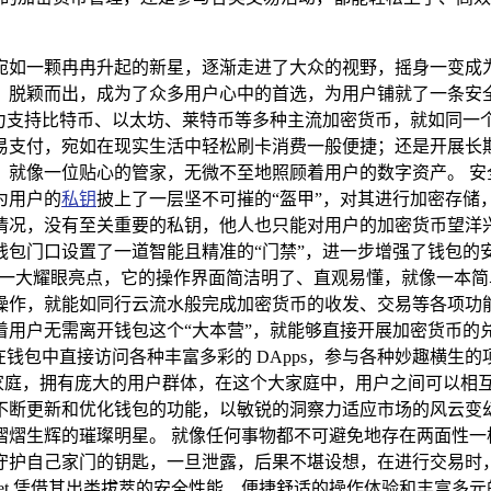
宛如一颗冉冉升起的新星，逐渐走进了大众的视野，摇身一变成
优势，脱颖而出，成为了众多用户心中的首选，为用户铺就了一条安全便捷
力支持比特币、以太坊、莱特币等多种主流加密货币，就如同一
易支付，宛如在现实生活中轻松刷卡消费一般便捷；还是开展长
多样化需求，就像一位贴心的管家，无微不至地照顾着用户的数字资产
同为用户的
私钥
披上了一层坚不可摧的“盔甲”，对其进行加密存储
没有至关重要的私钥，他人也只能对用户的加密货币望洋兴叹，无法
钱包门口设置了一道智能且精准的“门禁”，进一步增强了钱包的
allet 的一大耀眼亮点，它的操作界面简洁明了、直观易懂，就
操作，就能如同行云流水般完成加密货币的收发、交易等各项功
所，这意味着用户无需离开钱包这个“大本营”，就能够直接开展加密
钱包中直接访问各种丰富多彩的 DApps，参与各种妙趣横生的项
凡的大家庭，拥有庞大的用户群体，在这个大家庭中，用户之间可以
新和优化钱包的功能，以敏锐的洞察力适应市场的风云变幻和用户日
辉的璀璨明星。 就像任何事物都不可避免地存在两面性一样，使用 
守护自己家门的钥匙，一旦泄露，后果不堪设想，在进行交易时
Wallet 凭借其出类拔萃的安全性能、便捷舒适的操作体验和丰