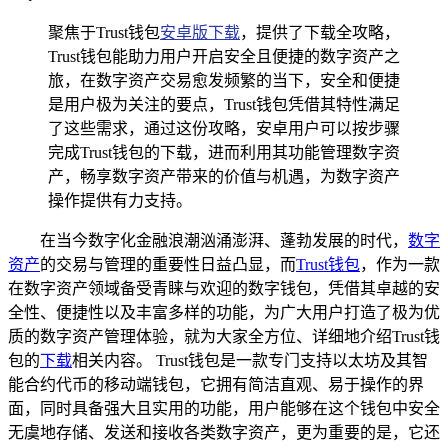
聚焦于Trust钱包
安卓版下载
，提供了下载全攻略，
Trust钱包能助力用户开启安全且便捷的数字资产之
旅，在数字资产交易愈发频繁的当下，安全和便捷
是用户极为关注的要点，Trust钱包凭借其特性满足
了这些需求，通过这份攻略，安卓用户可以按步骤
完成Trust钱包的下载，进而利用其功能管理数字资
产，畅享数字资产带来的价值与机遇，为数字资产
操作提供有力支持。
在当今数字化金融浪潮汹涌澎湃、蓬勃发展的时代，
数字
资产
的交易与管理的重要性日益凸显，而
Trust钱包
，作为一款
在数字资产领域备受青睐与欢迎的数字钱包，凭借其卓越的安
全性、便捷性以及丰富多样的功能，为广大用户打造了极为优
质的数字资产管理体验，就为大家全方位、详细地介绍Trust钱
包的
下载
相关内容。 Trust钱包是一款专门支持以太坊及其智
能合约代币的移动端钱包，它拥有简洁直观、易于操作的界
面，同时具备强大且实用的功能，用户能够在这个钱包中安全
无虞地存储、发送和接收各类数字资产，更为重要的是，它还