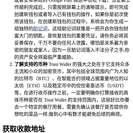
或者安卓系统的 Google Play 商店中轻松下载，当安装工
作顺利完成后，只需按照屏幕上的清晰提示，即可完成
创建新钱包或者导入已有钱包的操作，如果你是初次使
用该钱包，在创建新钱包的过程中，系统会为你生成一
组独特的
助记词
，这组助记词就像是一把开启你钱包财
富大门的钥匙，是恢复钱包的重要凭证，请你务必将其
妥善保存，千万不要向任何人泄露，哪怕是关系最为亲
密的朋友或家人，因为一旦助记词落入不法分子之手,你
的资产安全将面临严重威胁。
了解支持的币种
Trust Wallet 的强大之处在于它支持众多
主流和小众的加密货币，其中包括全球范围内广为人知
的比特币（BTC）、在智能合约领域占据重要地位的以
太坊（ETH）以及稳定币中的佼佼者泰达币（USDT）
等，在进行收币操作之前，一定要明确你打算接收的具
体币种是否在 Trust Wallet 的支持范围内，这就好比你要
去一个特定的餐厅用餐，需要先确认该餐厅是否提供你
想吃的菜品一样,做到心中有数才能避免后续的麻烦。
获取收款地址