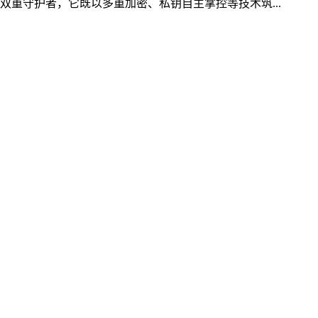
双重守护者，它既以多重加密、私钥自主掌控等技术筑...