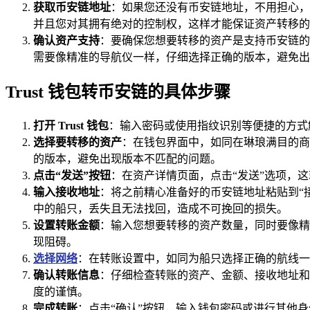
获取币安链地址
：如果您还没有币安链地址，不用担心，
并且您对其拥有绝对的控制权，这样才能保证资产转移的
确认资产支持
：要确保您想要转移的资产是支持币安链的
需要像精准的导航仪一样，仔细选择正确的版本，避免出
Trust 钱包转币安链的具体步骤
打开 Trust 钱包
：输入密码或使用指纹识别等便捷的方式
选择要转移的资产
：在钱包界面中，如同在琳琅满目的商
的版本，避免出现版本不匹配的问题。
点击“发送”按钮
：在资产详情页面，点击“发送”选项，
输入接收地址
：将之前精心准备好的币安链地址粘贴到“
中的船只，丢失且无法找回，造成不可挽回的损失。
设置转账金额
：输入您想要转移的资产数量，同时要像精
现阻碍。
选择网络
：在转账设置中，如同为船只选择正确的航线一
确认转账信息
：仔细检查转账的资产、金额、接收地址和
度的谨慎。
完成转账
：点击“确认”按钮，输入钱包密码或进行其他