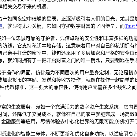
畅享相关交易带来的机遇。
资产如同夜空中璀璨的星辰，正逐渐吸引着人们的目光，尤其是
包
，就显得尤为关键，它如同守护数字财富的坚固堡垒，而
Trust 
，它宛如一位忠诚可靠的守护者，凭借卓越的安全性和丰富多样的功能，赢
的防线，它支持私钥本地存储，这意味着用户对自己的私钥拥有
自己亲手打造的密室中，钱包还采用了多层加密和严格的安全审
恙，就如同拥有了一把开启财富之门的唯一钥匙，只要钥匙在手,
简洁直观、易于操作的界面，仿佛是为不同层次的用户量身定制，无论
密货币的存储、发送和接收等操作，就像在操作一款简单的日常应用程
- 20等多种代币标准，这一强大的兼容性，使得用户无需在多个钱
。
还提供了丰富的生态服务，宛如一个充满活力的数字资产生态系统，
间，还降低了交易成本，就像在自己的家中就能完成一场高效的
链的游戏、金融服务等应用，尽情体验去中心化世界的无限可能,仿佛
它就像一个不断进化的智能生命体，不断更新和优化自身功能，以适应