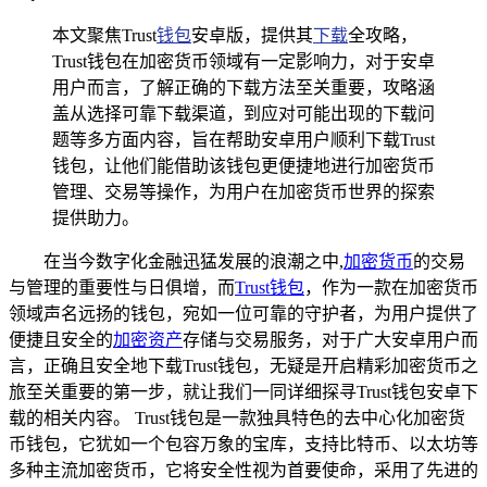
本文聚焦Trust
钱包
安卓版，提供其
下载
全攻略，
Trust钱包在加密货币领域有一定影响力，对于安卓
用户而言，了解正确的下载方法至关重要，攻略涵
盖从选择可靠下载渠道，到应对可能出现的下载问
题等多方面内容，旨在帮助安卓用户顺利下载Trust
钱包，让他们能借助该钱包更便捷地进行加密货币
管理、交易等操作，为用户在加密货币世界的探索
提供助力。
在当今数字化金融迅猛发展的浪潮之中,
加密货币
的交易
与管理的重要性与日俱增，而
Trust钱包
，作为一款在加密货币
领域声名远扬的钱包，宛如一位可靠的守护者，为用户提供了
便捷且安全的
加密资产
存储与交易服务，对于广大安卓用户而
言，正确且安全地下载Trust钱包，无疑是开启精彩加密货币之
旅至关重要的第一步，就让我们一同详细探寻Trust钱包安卓下
载的相关内容。 Trust钱包是一款独具特色的去中心化加密货
币钱包，它犹如一个包容万象的宝库，支持比特币、以太坊等
多种主流加密货币，它将安全性视为首要使命，采用了先进的