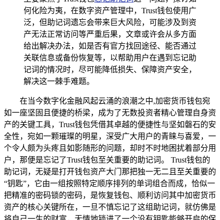
何化险为夷，在数字资产管理中，Trust钱包使用广
泛，但助记词遗忘会带来巨大风险，可能涉及到资
产无法正常访问等严重后果，文章或许会从多方面
给出解决办法，如是否有官方找回途径、能否通过
关联信息或备份恢复等，以帮助用户在遇到忘记助
记词的情况时，尽可能降低损失、保障资产安全，
解决这一棘手难题。
在当今数字化金融风起云涌的浪潮之中,加密货币钱包宛
如一座坚固且便捷的桥梁，成为了无数投资者精心管理自身资
产的关键工具，Trust钱包凭借其卓越的便捷性与坚如磐石的安
全性，宛如一颗璀璨的明星，深受广大用户的青睐与喜爱，一
个令人颇为头疼且如影随形的问题，却时不时地困扰着部分用
户，那便是忘记了Trust钱包至关重要的助记词。 Trust钱包的
助记词，无疑是打开钱包资产大门那把独一无二且至关重要的
“钥匙”，它由一组按照特定顺序排列的单词组合而成，恰似一
把精准的密码锁的密码，是恢复钱包、顺利访问其中加密货币
资产的核心关键所在，一旦不慎忘记了这组助记词，就仿佛是
将自己一生的财富，无情地锁进了一个没有钥匙能够开启的保