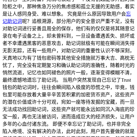
险柜之中，那种焦急万分的焦虑感和孤立无援的无助感，着实
是让人感同身受、难以想象。 究竟是什么原因导致用户会
忘
记助记词
呢？追根溯源，部分用户的安全意识严重不足，没有
对助记词进行妥善且周全的保存，他们有的仅仅是将其随意记
录在电子设备之上，却未曾料到，一旦设备遭遇丢失、损坏或
者不幸遭遇黑客的恶意攻击，助记词就极有可能在瞬间消失得
无影无踪，还有一些用户，对助记词的重要性认识不够深刻，
天真地以为有了钱包密码等其他安全措施就万事大吉、高枕无
忧了，完全没有定期复习和确认助记词的准确性，随着时光的
悄然流逝，记忆也如同褪色的照片一般，逐渐变得模糊不清，
最终遗憾地遗忘了助记词。 当用户突然发现自己忘记了Trust
钱包的助记词时，往往会瞬间陷入极度的恐慌之中，毕竟，钱
包里可能存放着大量辛辛苦苦积累的加密货币资产，这些资产
的潜在价值或许十分可观，宛如一座等待发掘的宝藏，而一旦
无法成功找回助记词，这些资产就可能永远如同沉入海底的珍
宝一般，再也无法被访问，进而造成巨大的经济损失，让用户
多年的心血付诸东流。 即便不幸忘记了助记词，也并非完全
陷入绝境、没有解决的办法，此时此刻，用户首先要做的就是