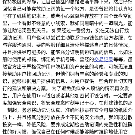
保持极度的冷静，让自己慌乱的思绪逐渐平静下来，然后仔细
回忆自己可能存放助记词的每一个地方，是否曾经将其认真地
写在了纸质笔记本上，或者小心翼翼地存放在了某个云盘空间
里，一个看似不经意的小线索，就如同黑暗中的一道曙光，能
够让助记词重见天日。 如果经过一番努力，实在无法自行找
回助记词，用户也可以尝试主动联系Trust钱包的官方客服，在
与客服沟通时，要向客服详细且清晰地描述自己的具体情况，
并且提供尽可能多的、能够充分证明钱包归属的信息，比如注
册时使用的邮箱、绑定的手机号码、曾经的
交易记录
等等，虽
然官方出于严格保护用户隐私和资产安全的考虑，可能无法直
接帮助用户找回助记词，但他们拥有丰富的经验和专业的知
识，能够根据用户提供的信息，为用户提供一些合理且切实可
行的建议和解决方案。 为了避免类似令人烦恼的情况再次发
生，用户在使用Trust钱包或者其他加密货币钱包时，一定要高
度加强安全意识，将安全理念时刻牢记于心，在创建钱包的那
一刻起，务必将助记词认真、准确地抄录在安全可靠的纸质介
质上，并且将其分别存放在多个不同的安全地点，就如同分散
投资一样，降低风险，要养成定期检查助记词的完整性和准确
性的好习惯，确保自己在任何时候都能够随时准确地使用它，