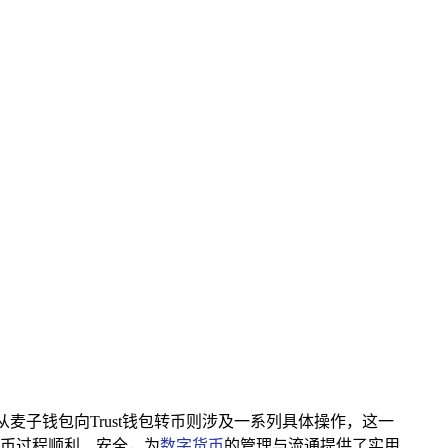
骤，而从麦子钱包向Trust钱包转币则涉及一系列具体操作，这一
转币过程顺利、安全，为
数字货币
的管理与流通提供了实用