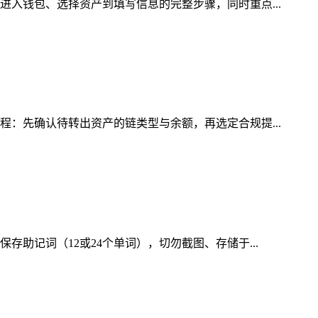
进入钱包、选择资产到填写信息的完整步骤，同时重点...
程：先确认待转出资产的链类型与余额，再选定合规提...
助记词（12或24个单词），切勿截图、存储于...