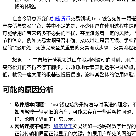
畅的体验。
在当今瞬息万变的
加密货币
交易领域,Trust 钱包宛
产存储与交易平台，美中不足的是，不少用户在使用过程中遭遇了
可能给用户带来诸多不必要的困扰，甚至潜藏着一定的风险。 当
节和信息，例如交易金额是否准确、接收地址是否无误、手续
程的“瓶颈”处，无法完成至关重要的交易确认步骤，交易流程
想象一下,在市场行情犹如过山车般剧烈波动的时刻，用
突然松开而不得不停下脚步，眼睁睁地看着其他选手冲过终点，最
低，就像一座大厦的根基被慢慢侵蚀，影响其整体的使用体验
可能的原因分析
软件版本问题
：Trust 钱包始终秉持着与时俱进的
如同驾驶一辆老旧的汽车，可能会存在一些兼容性问题，
样，影响了界面的正常显示。
网络连接不稳定
：
加密货币
交易犹如一场跨越数字世界的
正常传输和界面正常显示的关键，如果用户所处的网络环