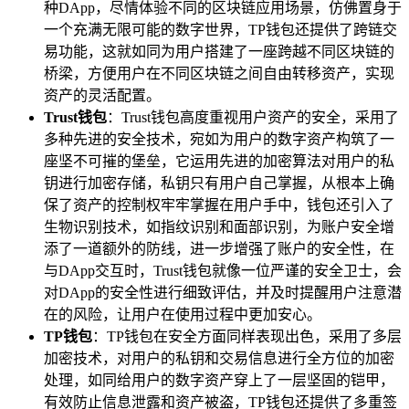
种DApp，尽情体验不同的区块链应用场景，仿佛置身于
一个充满无限可能的数字世界，TP钱包还提供了跨链交
易功能，这就如同为用户搭建了一座跨越不同区块链的
桥梁，方便用户在不同区块链之间自由转移资产，实现
资产的灵活配置。
Trust钱包
：Trust钱包高度重视用户资产的安全，采用了
多种先进的安全技术，宛如为用户的数字资产构筑了一
座坚不可摧的堡垒，它运用先进的加密算法对用户的私
钥进行加密存储，私钥只有用户自己掌握，从根本上确
保了资产的控制权牢牢掌握在用户手中，钱包还引入了
生物识别技术，如指纹识别和面部识别，为账户安全增
添了一道额外的防线，进一步增强了账户的安全性，在
与DApp交互时，Trust钱包就像一位严谨的安全卫士，会
对DApp的安全性进行细致评估，并及时提醒用户注意潜
在的风险，让用户在使用过程中更加安心。
TP钱包
：TP钱包在安全方面同样表现出色，采用了多层
加密技术，对用户的私钥和交易信息进行全方位的加密
处理，如同给用户的数字资产穿上了一层坚固的铠甲，
有效防止信息泄露和资产被盗，TP钱包还提供了多重签