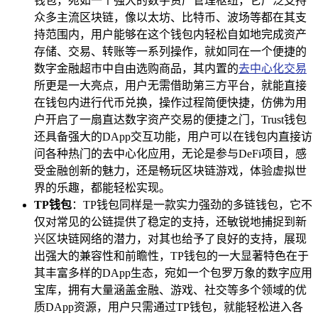
钱包，宛如一个强大的数字资产管理枢纽，它广泛支持
众多主流区块链，像以太坊、比特币、波场等都在其支
持范围内，用户能够在这个钱包内轻松自如地完成资产
存储、交易、转账等一系列操作，就如同在一个便捷的
数字金融超市中自由选购商品，其内置的
去中心化交易
所更是一大亮点，用户无需借助第三方平台，就能直接
在钱包内进行代币兑换，操作过程简便快捷，仿佛为用
户开启了一扇直达数字资产交易的便捷之门，Trust钱包
还具备强大的DApp交互功能，用户可以在钱包内直接访
问各种热门的去中心化应用，无论是参与DeFi项目，感
受金融创新的魅力，还是畅玩区块链游戏，体验虚拟世
界的乐趣，都能轻松实现。
TP钱包
：TP钱包同样是一款实力强劲的多链钱包，它不
仅对常见的公链提供了稳定的支持，还敏锐地捕捉到新
兴区块链网络的潜力，对其也给予了良好的支持，展现
出强大的兼容性和前瞻性，TP钱包的一大显著特色在于
其丰富多样的DApp生态，宛如一个包罗万象的数字应用
宝库，拥有大量涵盖金融、游戏、社交等多个领域的优
质DApp资源，用户只需通过TP钱包，就能轻松进入各