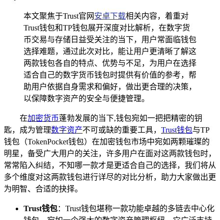
本文聚焦于Trust官网
安卓下载
相关内容，着重对
Trust钱包和TP钱包展开深度对比解析，在数字货
币交易与存储日益受关注的当下，用户常面临钱包
选择难题，通过此次对比，能让用户更清晰了解这
两款钱包各自的特点、优势与不足，为用户在选择
适合自己的数字货币钱包时提供有价值的参考，帮
助用户依据自身需求和偏好，做出更合理的决策，
以保障数字资产的安全与便捷管理。
在
加密货币
蓬勃发展的当下,钱包宛如一把把精密的钥
匙，成为管理
数字资产
不可或缺的重要工具，
Trust钱包
与TP
钱包（TokenPocket钱包）在加密钱包市场中宛如两颗璀璨的
明星，备受广大用户的关注，许多用户在面对这两款钱包时，
常常陷入纠结，不知哪一款才是更适合自己的选择，我们将从
多个维度对这两款钱包进行详尽的对比分析，助力大家做出更
为明智、合适的抉择。
Trust钱包
：Trust钱包堪称一款功能卓越的多链去中心化