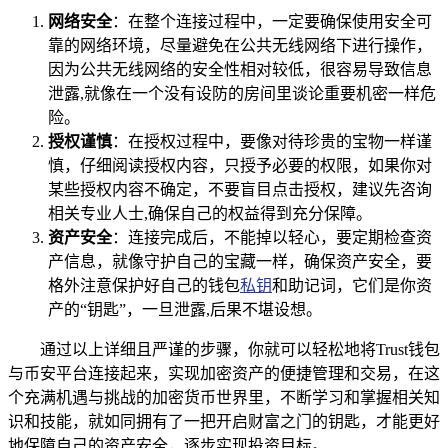
网络安全
：在整个连接过程中，一定要确保使用安全可
靠的网络环境，尽量避免在公共无线网络下进行操作，
因为公共无线网络的安全性相对较低，很容易导致信息
泄露,就像在一个没有设防的房间里谈论重要机密一样危
险。
授权谨慎
：在授权过程中，要像对待珍贵的宝物一样谨
慎，仔细阅读授权内容，只授予必要的权限，如果你对
某些授权内容不确定，不要盲目点击授权，建议先咨询
相关专业人士,确保自己的权益得到充分保障。
资产安全
：连接完成后，不能掉以轻心，要定期检查资
产信息，就像守护自己的宝藏一样，确保资产安全，要
格外注意保护好自己的钱包
私钥
和助记词，它们是你资
产的“钥匙”，一旦泄露,后果不堪设想。
通过以上详细且严谨的步骤，你就可以轻松地将Trust钱包
与币安平台连接起来，实现加密资产的便捷管理和交易，在这
个充满机遇与挑战的加密货币世界里，不断学习和掌握相关知
识和技能，就如同拥有了一把开启财富之门的钥匙，才能更好
地保障自己的资产安全，逐步实现投资目标。