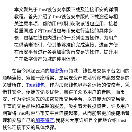
本文聚焦于Trust钱包安卓版下载及连接币安的详细
教程，首先介绍了Trust钱包安卓版的下载途径与相
关注意事项，帮助用户顺利获取该钱包应用，接着
着重阐述了将Trust钱包与币安进行连接的具体步
骤，包括在钱包内进行的一系列设置操作，为用户
提供清晰指引，使其能够准确完成连接，进而方便
在币安平台进行各类加密货币交易等操作，提升用
户在数字资产领域的使用体验。
在当今风起云涌的
加密货币
领域，钱包与交易平台之间的
顺畅连接，宛如一座桥梁，是实现资产灵活转移与高效交易的
关键所在，
Trust钱包
，作为加密钱包界声名远扬的佼佼者，凭
借其安全、便捷等诸多优势，赢得了众多用户的青睐，而币
安，作为全球领先的加密货币交易平台，以其庞大的交易量、
丰富的交易品种和卓越的服务，吸引着无数投资者，许多用户
期望将Trust钱包与币安平台连接起来，从而能够更加便捷地管
理和交易自己的
加密资产
,我将为大家详细且全面地介绍Trust
钱包连接币安的具体步骤。