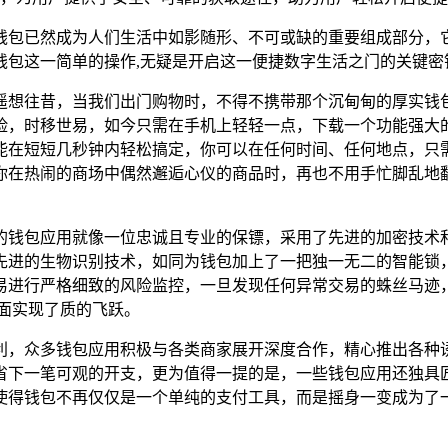
钱包已然成为人们生活中如影随形、不可或缺的重要组成部分，它
钱包这一简单的操作,无疑是开启这一便捷数字生活之门的关键密
遥想往昔，当我们出门购物时，不得不携带那个沉甸甸的厚实钱
险，时移世易，如今只需在手机上轻轻一点，下载一个功能强大
能在短短几秒钟内轻松搞定，你可以在任何时间、任何地点，只
你在热闹的商场中偶然邂逅心仪的商品时，再也不用手忙脚乱地
的钱包应用就像一位忠诚且专业的保镖，采用了先进的加密技术
先进的生物识别技术，如同为钱包加上了一把独一无二的智能锁
易进行严格细致的风险监控，一旦发现任何异常交易的蛛丝马迹
面实现了质的飞跃。
利，众多钱包应用积极与各类商家展开深度合作，精心推出各种
省下一笔可观的开支，更为值得一提的是，一些钱包应用还独具
使得钱包不再仅仅是一个单纯的支付工具，而是摇身一变成为了一