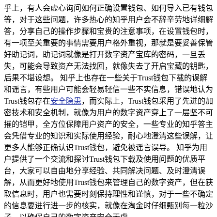
乎上，有人会虚心询问如何正确设置钱包、如何导入已有钱包
等，对于这些问题，许多热心的知乎用户会不辞辛劳地详细解
答，分享自己的操作步骤和宝贵的注意事项，在设置钱包时，
有一项至关重要的事情需要用户格外重视，那就是要妥善保管
好助记词，助记词就像是打开数字资产宝库的密码，一旦丢
失，可能会导致资产无法找回，就像失去了开启宝藏的钥匙，
后果不堪设想。 知乎上也存在一些关于Trust钱包下载的误解
和谣言，有些用户可能会轻易轻信一些不实信息，错误地认为
Trust钱包存在
安全隐患
，而实际上，Trust钱包采用了先进的加
密技术和安全机制，就像为用户的数字资产穿上了一层坚不可
摧的铠甲，全方位保障用户资产的安全，一些专业的知乎答主
会凭借专业的知识和实际使用经验，耐心地澄清这些误解，让
更多人能够正确认识Trust钱包，避免被谣言误导。 知乎为用
户提供了一个交流和探讨Trust钱包下载及使用问题的优质平
台，大家可以自由地分享经验、共同解决问题、及时澄清误
解，从而更好地使用Trust钱包来管理自己的数字资产，但在获
取信息时，用户也需要时刻保持理性和谨慎，对于一些不确定
的信息要进行进一步的核实，就像在淘金时仔细甄别每一粒沙