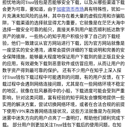
担忧地询问Trust钱包是否能够安全下载，以及从哪些渠道下载
会更为可靠，要知道，由于
加密货币市场
具有特殊性，犹如一
片充满未知风险的丛林，其中存在着大量的虚假应用和诈骗陷
阱，下载渠道的选择就显得尤为重要，它就像是在茫茫大海中
选择一艘安全可靠的船只，直接关系到用户能否顺利抵达数字
资产的彼岸，一些热心的知乎用户积极分享了自己的下载经
验，他们一致建议从官方网站进行下载，因为官方网站就像是
一座坚实的安全港湾，通常会提供详细的下载说明和完善的安
全保障措施，能够最大程度地保证用户下载到的是正版且安全
的应用，有效避免下载到恶意软件或仿冒应用，从而让用户的
数字资产得到最可靠的保护。 还有不少用户在知乎上深入探
讨Trust钱包下载过程中可能遇到的问题，有的用户反馈，在下
载过程中会遇到网络连接问题，尤其是在一些网络环境不稳定
的地区，就像在狂风暴雨中的小船，下载进度可能会受到严重
影响，针对这类问题，富有经验的知乎网友会慷慨地提供一些
实用的解决方案，尝试切换网络环境，或者在合法合规的前提
下使用VPN来改善网络连接状况，这些方法就像是为在网络
迷雾中迷失方向的用户点亮了一盏明灯，帮助他们顺利完成下
载。 部分用户则更加关注Trust钱包下载后的使用问题，在知