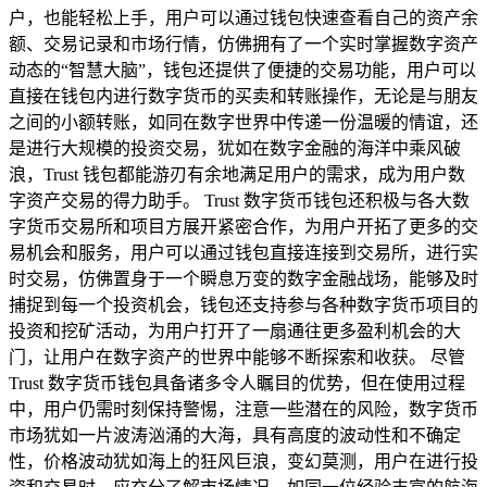
户，也能轻松上手，用户可以通过钱包快速查看自己的资产余
额、交易记录和市场行情，仿佛拥有了一个实时掌握数字资产
动态的“智慧大脑”，钱包还提供了便捷的交易功能，用户可以
直接在钱包内进行数字货币的买卖和转账操作，无论是与朋友
之间的小额转账，如同在数字世界中传递一份温暖的情谊，还
是进行大规模的投资交易，犹如在数字金融的海洋中乘风破
浪，Trust 钱包都能游刃有余地满足用户的需求，成为用户数
字资产交易的得力助手。 Trust 数字货币钱包还积极与各大数
字货币交易所和项目方展开紧密合作，为用户开拓了更多的交
易机会和服务，用户可以通过钱包直接连接到交易所，进行实
时交易，仿佛置身于一个瞬息万变的数字金融战场，能够及时
捕捉到每一个投资机会，钱包还支持参与各种数字货币项目的
投资和挖矿活动，为用户打开了一扇通往更多盈利机会的大
门，让用户在数字资产的世界中能够不断探索和收获。 尽管
Trust 数字货币钱包具备诸多令人瞩目的优势，但在使用过程
中，用户仍需时刻保持警惕，注意一些潜在的风险，数字货币
市场犹如一片波涛汹涌的大海，具有高度的波动性和不确定
性，价格波动犹如海上的狂风巨浪，变幻莫测，用户在进行投