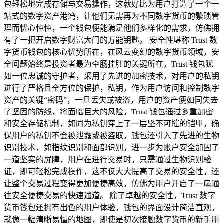
包轻松地完成存储与交易操作，这就好比为用户打造了一个一
站式的数字资产港湾，让他们无需再为不同数字货币的繁琐管
理而忧心忡忡，一个钱包便能满足他们多样化的需求，仿佛拥
有了一把开启数字财富大门的万能钥匙。 安全性堪称 Trust 数
字货币钱包的核心优势所在，在风云变幻的数字货币领域，安
全问题始终是投资者最为牵肠挂肚的关键所在，Trust 钱包犹
如一位忠诚的守护者，采用了先进的加密技术，对用户的私钥
进行了严格且全方位的保护，私钥，作为用户访问和控制数字
资产的关键“密码”，一旦丢失或被盗，用户的资产便如同失去
了坚固的防线，将面临巨大的风险，Trust 钱包通过多重加密
和安全存储机制，如同为私钥穿上了一层坚不可摧的铠甲，确
保用户的私钥不会被泄露或被盗取，钱包还引入了先进的生物
识别技术，如指纹识别和面部识别，进一步为账户安全加固了
一道坚实的屏障，用户在进行交易时，只需通过生物识别验
证，即可轻松完成操作，这不仅大大提高了交易的安全性，还
让整个交易过程变得更加便捷高效，仿佛为用户开启了一扇通
往安全便捷交易的快速通道。 除了卓越的安全性，Trust 数字
货币钱包还拥有出色的用户体验，钱包的界面设计简洁直观，
就像一幅清晰易懂的地图，即使是初次接触数字货币的新手用