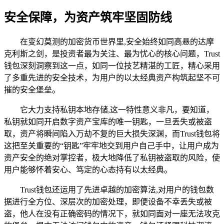
安全保障，为资产筑牢坚固防线
在变幻莫测的加密货币世界里,安全始终如同高悬的达摩
克利斯之剑，是投资者最为关注、最为忧心的核心问题，Trust
钱包深刻洞察到这一点，如同一位技艺精湛的工匠，精心采用
了多重先进的安全技术，为用户的以太经典资产构筑起坚不可
摧的安全堡垒。
它大力支持私钥本地存储,这一特性意义非凡，要知道，
私钥就如同开启数字资产宝库的唯一钥匙，一旦丢失或被盗
取，资产将瞬间陷入万劫不复的巨大损失深渊，而Trust钱包将
这把至关重要的“钥匙”牢牢地交到用户自己手中，让用户成为
资产安全的绝对掌控者，极大地降低了私钥被盗取的风险，使
用户能够怀着安心、笃定的心态持有以太经典。
Trust钱包还运用了先进卓越的加密算法,对用户的钱包数
据进行全方位、深层次的加密处理，即便设备不幸丢失或被
盗，他人在没有正确密码的情况下，就如同面对一座无法攻克