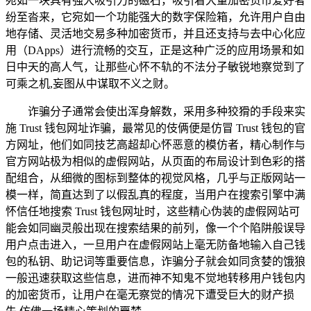
宛如一块具有强大吸引力的磁石，吸引着大量加密货币爱好者
纷至沓来，它宛如一个功能强大的数字保险箱，允许用户自由
地存储、灵活地交易多种加密货币，并且还支持与去中心化应
用（DApps）进行流畅的交互，正是这种广泛的应用场景和如
日中天的高人气，让那些心怀不轨的不法分子敏锐地察觉到了
可乘之机,妄图从中谋取不义之财。
诈骗分子通常会使出浑身解数，采用多种狡猾的手段来实
施 Trust 钱包网址诈骗，最常见的伎俩便是仿冒 Trust 钱包的官
方网址，他们如同技艺高超却心怀恶意的模仿者，精心制作与
官方网站极为相似的虚假网站，从页面的布局设计到色彩的搭
配组合，从细微的图标到整体的视觉风格，几乎与正版网站一
模一样，简直达到了以假乱真的程度，当用户在搜索引擎中满
怀信任地搜索 Trust 钱包网址时，这些精心伪装的虚假网站可
能会如同幽灵般出现在搜索结果的前列，像一个个陷阱般误导
用户点击进入，一旦用户在虚假网站上毫无防备地输入自己钱
包的私钥、助记词等重要信息，诈骗分子就会如同贪婪的饿狼
一般迅速获取这些信息，进而神不知鬼不觉地转移用户钱包内
的加密货币，让用户在毫无察觉的情况下遭受巨大的财产损