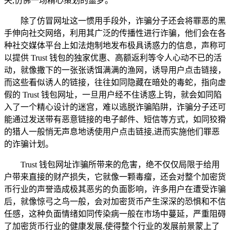
失,仿佛一场精心策划的噩梦。
除了仿冒网址这一惯用手段外，诈骗分子还会将罪恶的黑
手伸向社交网络，利用其广泛的传播性进行诈骗，他们会在各
种社交媒体平台上如法炮制地发布极具诱惑力的信息，声称可
以提供 Trust 钱包的独家优惠、高额返利等令人心动不已的活
动，就像撒下的一张张诱饵满满的渔网，诱导用户点击链接，
而这些看似诱人的链接，往往如同隐藏在暗处的毒蛇，指向虚
假的 Trust 钱包网址，一旦用户经不住诱惑上钩，就会如同陷
入了一个精心设计的迷宫，难以逃脱诈骗陷阱，诈骗分子还可
能通过发送带有恶意链接的电子邮件、短信等方式，如同狡猾
的猎人一般悄无声息地诱使用户点击链接,进而实施他们罪恶
的诈骗计划。
Trust 钱包网址诈骗所带来的危害，绝不仅仅局限于给用
户带来直接的财产损失，它就像一颗毒瘤，还会对整个加密货
币行业的声誉造成极其恶劣的负面影响，许多用户在遭受诈骗
后，就像惊弓之鸟一般，会对加密货币产生深深的恐惧和不信
任感，这种负面情绪如同传染病一般在市场中蔓延，严重阻碍
了加密货币行业的健康发展,使得整个行业的发展前景蒙上了