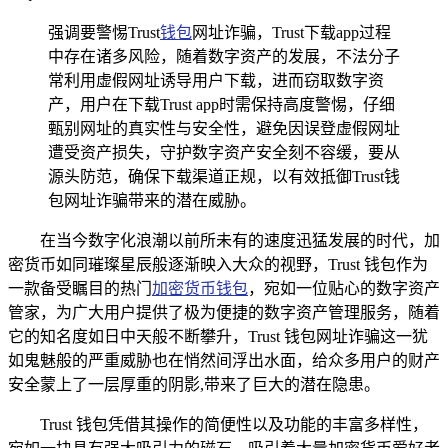
强调要警惕Trust
钱包
网址诈骗，Trust下载app过程
中存在诸多风险，随着数字资产的发展，不法分子
常利用虚假网址诱导用户下载，进而窃取数字资
产，用户在下载Trust app时需保持高度警惕，仔细
甄别网址的真实性与安全性，避免因误登虚假网址
遭受资产损失，守护数字资产安全刻不容缓，要从
源头防范，确保下载渠道正规，以有效抵御Trust钱
包网址诈骗带来的潜在威胁。
在当今数字化浪潮以前所未有的速度迅猛发展的时代，加
密货币如同璀璨星辰般逐渐映入大众的视野，Trust 钱包作为
一款备受瞩目的热门
加密货币钱包
，宛如一位贴心的数字资产
管家，为广大用户提供了极为便捷的数字资产管理服务，随着
它的知名度如日中天般不断攀升，Trust 钱包网址诈骗这一犹
如鬼魅般的严重威胁也在悄然间浮出水面，给众多用户的财产
安全蒙上了一层厚重的阴影,带来了巨大的潜在隐患。
Trust 钱包凭借其操作的简便性以及功能的丰富多样性，