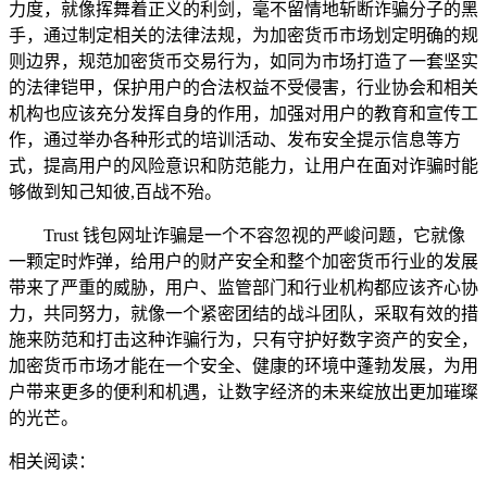
力度，就像挥舞着正义的利剑，毫不留情地斩断诈骗分子的黑
手，通过制定相关的法律法规，为加密货币市场划定明确的规
则边界，规范加密货币交易行为，如同为市场打造了一套坚实
的法律铠甲，保护用户的合法权益不受侵害，行业协会和相关
机构也应该充分发挥自身的作用，加强对用户的教育和宣传工
作，通过举办各种形式的培训活动、发布安全提示信息等方
式，提高用户的风险意识和防范能力，让用户在面对诈骗时能
够做到知己知彼,百战不殆。
Trust 钱包网址诈骗是一个不容忽视的严峻问题，它就像
一颗定时炸弹，给用户的财产安全和整个加密货币行业的发展
带来了严重的威胁，用户、监管部门和行业机构都应该齐心协
力，共同努力，就像一个紧密团结的战斗团队，采取有效的措
施来防范和打击这种诈骗行为，只有守护好数字资产的安全，
加密货币市场才能在一个安全、健康的环境中蓬勃发展，为用
户带来更多的便利和机遇，让数字经济的未来绽放出更加璀璨
的光芒。
相关阅读：