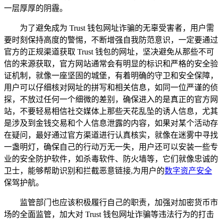
一层厚厚的阴霾。
为了避免成为 Trust 钱包网址诈骗的无辜受害者，用户需
要时刻保持高度的警惕，不断增强自我防范意识，一定要通过
官方的正规渠道获取 Trust 钱包的网址，坚决避免从那些不可
信的来源获取，官方网站通常会有明显的标识和严格的安全验
证机制，就像一座坚固的城堡，有着明确的守卫和安全保障，
用户可以仔细核对网址的拼写和相关信息，如同一位严谨的侦
探，不放过任何一个细微的差别，确保进入的是真正的官方网
站，不要轻易相信社交媒体上那些天花乱坠的诱人信息，尤其
是涉及到金钱交易和个人信息泄露的内容，如果对某个活动存
在疑问，最好通过官方渠道进行认真核实，就像在迷雾中寻找
一盏明灯，确保自己的行动万无一失，用户还可以安装一些专
业的安全防护软件，如杀毒软件、防火墙等，它们就像忠诚的
卫士，能够帮助识别和拦截恶意链接,为用户的
数字资产安全
保驾护航。
监管部门也应该积极履行自己的职责，加强对加密货币市
场的全面监管，加大对 Trust 钱包网址诈骗等违法行为的打击