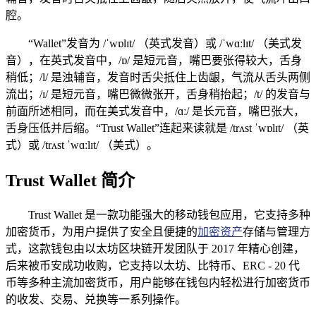
腔。
“Wallet”发音为 /ˈwɒlɪt/ （英式发音）或 /ˈwɑːlɪt/ （美式发
音），在英式发音中，/ɒ/ 是短元音，嘴巴要张得较大，舌身
稍低；/l/ 是浊辅音，发音时舌尖抵住上齿龈，气流从舌头两侧
流出；/ɪ/ 是短元音，嘴巴微微张开，舌身稍抬起；/t/ 的发音与
前面所述相同，而在美式发音中，/ɑː/ 是长元音，嘴巴张大，
舌身压低并后缩。“Trust Wallet”连起来读就是 /trʌst ˈwɒlɪt/ （英
式）或 /trʌst ˈwɑːlɪt/ （美式）。
Trust Wallet 简介
Trust Wallet 是一款功能强大的移动钱包应用，它支持多种
加密货币，为用户提供了安全且便捷的
加密资产
存储与管理方
式，这款钱包由以太坊区块链开发团队于 2017 年精心创建，
后来被币安成功收购，它支持以太坊、比特币、ERC - 20 代
币等多种主流加密货币，用户能够在钱包内轻松进行加密货币
的收发、交易、兑换等一系列操作。