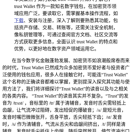
trust Wallet 作为一款知名数字钱包，在加密货币领
域应用广泛，要读取它，需掌握基本操作流程，如
下载
、安装与注册，深入了解则要熟悉其功能，包
括资产存储、交易、转账等，还需关注安全机制，
像私钥管理等，可通过查阅官方文档、社区交流等
方式获取更多信息，全面认识 trust Wallet 的特点和
优势，以更好地在数字资产领域运用它。
在当今数字化金融蓬勃发展、加密货币如浪潮般席卷而来
的时代，Trust Wallet 已然成为众多加密货币爱好者与投资者广
泛使用的钱包应用，很多人在接触它时，可能连“Trust Wallet”
这个名称的正确读音都难以掌握，更别提深入探究其功能与使
用方法了，我们将详细探讨“Trust Wallet”的读音以及与之相关
的各类内容。 “Trust Wallet”的读音其实并不复杂。“Trust”的发
音为 /trʌst/ ，音标里的 /tr/ 属于清辅音，发音时舌尖需轻抵上
齿龈，让气流冲过阻碍，发出短促的爆破音；/ʌ/ 是短元音，
发音时嘴巴微微张开，舌身平放，舌尖轻抵下齿；/st/ 发音
时，/s/ 作为清辅音，气流从舌尖和齿龈间挤出，/t/ 同样是清
辅音，发音时舌尖抵住上齿龈，随后突然放开，使气流冲出口