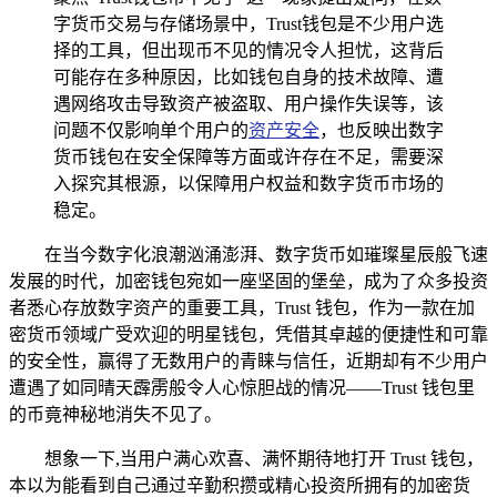
字货币交易与存储场景中，Trust钱包是不少用户选
择的工具，但出现币不见的情况令人担忧，这背后
可能存在多种原因，比如钱包自身的技术故障、遭
遇网络攻击导致资产被盗取、用户操作失误等，该
问题不仅影响单个用户的
资产安全
，也反映出数字
货币钱包在安全保障等方面或许存在不足，需要深
入探究其根源，以保障用户权益和数字货币市场的
稳定。
在当今数字化浪潮汹涌澎湃、数字货币如璀璨星辰般飞速
发展的时代，加密钱包宛如一座坚固的堡垒，成为了众多投资
者悉心存放数字资产的重要工具，Trust 钱包，作为一款在加
密货币领域广受欢迎的明星钱包，凭借其卓越的便捷性和可靠
的安全性，赢得了无数用户的青睐与信任，近期却有不少用户
遭遇了如同晴天霹雳般令人心惊胆战的情况——Trust 钱包里
的币竟神秘地消失不见了。
想象一下,当用户满心欢喜、满怀期待地打开 Trust 钱包，
本以为能看到自己通过辛勤积攒或精心投资所拥有的加密货