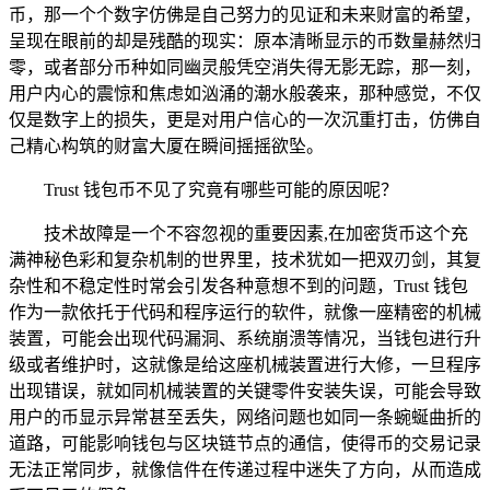
币，那一个个数字仿佛是自己努力的见证和未来财富的希望，
呈现在眼前的却是残酷的现实：原本清晰显示的币数量赫然归
零，或者部分币种如同幽灵般凭空消失得无影无踪，那一刻，
用户内心的震惊和焦虑如汹涌的潮水般袭来，那种感觉，不仅
仅是数字上的损失，更是对用户信心的一次沉重打击，仿佛自
己精心构筑的财富大厦在瞬间摇摇欲坠。
Trust 钱包币不见了究竟有哪些可能的原因呢？
技术故障是一个不容忽视的重要因素,在加密货币这个充
满神秘色彩和复杂机制的世界里，技术犹如一把双刃剑，其复
杂性和不稳定性时常会引发各种意想不到的问题，Trust 钱包
作为一款依托于代码和程序运行的软件，就像一座精密的机械
装置，可能会出现代码漏洞、系统崩溃等情况，当钱包进行升
级或者维护时，这就像是给这座机械装置进行大修，一旦程序
出现错误，就如同机械装置的关键零件安装失误，可能会导致
用户的币显示异常甚至丢失，网络问题也如同一条蜿蜒曲折的
道路，可能影响钱包与区块链节点的通信，使得币的交易记录
无法正常同步，就像信件在传递过程中迷失了方向，从而造成