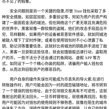
币不见了的假象。
安全问题则是另一个关键的隐患,尽管 Trust 钱包采取了多
种安全措施，如层层加密、多重验证等，宛如为用户的资产构
建了一座固若金汤的城池，但在网络这个广袤无垠且充满危险
的世界中，黑客就像一群狡猾的盗贼，他们的攻击手段层出不
穷、花样翻新，如果用户的设备被恶意软件感染，就如同城池
被敌人埋下了定时炸弹；或者在使用钱包时不小心泄露了私
钥、助记词等重要信息，这就好比将城池的钥匙拱手送给了敌
人，黑客一旦获取这些信息，就会如饿狼般迅速行动，盗取用
户的币，一些不法分子还会通过钓鱼网站、虚假 APP 等方
式，如同设下一个个精心伪装的陷阱，诱骗用户输入钱包信
息，从而达到窃取资产的罪恶目的。
用户自身的操作失误也可能成为币丢失的导火索,在进行
转账操作时，用户可能会因为一时的疏忽输错地址，将币转到
了一个错误的钱包地址，由于区块链交易具有不可逆性，这就
像射出的箭无法回头，一旦币转错地址，就很难再找回，有些
用户可能因为对钱包的使用规则不够熟悉，就像在陌生的城市
中迷失了方向，误操作导致币被锁定或者销毁，让自己的财富