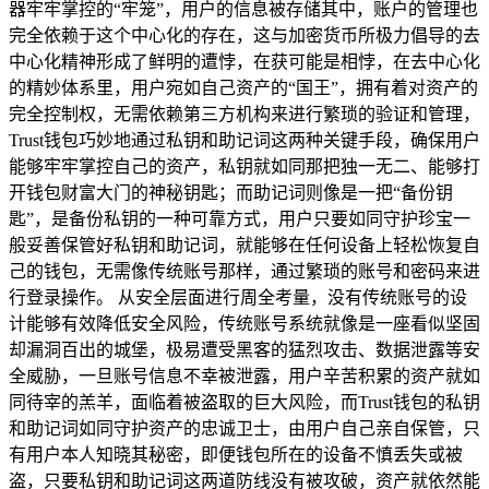
器牢牢掌控的“牢笼”，用户的信息被存储其中，账户的管理也
完全依赖于这个中心化的存在，这与加密货币所极力倡导的去
中心化精神形成了鲜明的遭悖，在获可能是相悖，在去中心化
的精妙体系里，用户宛如自己资产的“国王”，拥有着对资产的
完全控制权，无需依赖第三方机构来进行繁琐的验证和管理，
Trust钱包巧妙地通过私钥和助记词这两种关键手段，确保用户
能够牢牢掌控自己的资产，私钥就如同那把独一无二、能够打
开钱包财富大门的神秘钥匙；而助记词则像是一把“备份钥
匙”，是备份私钥的一种可靠方式，用户只要如同守护珍宝一
般妥善保管好私钥和助记词，就能够在任何设备上轻松恢复自
己的钱包，无需像传统账号那样，通过繁琐的账号和密码来进
行登录操作。 从安全层面进行周全考量，没有传统账号的设
计能够有效降低安全风险，传统账号系统就像是一座看似坚固
却漏洞百出的城堡，极易遭受黑客的猛烈攻击、数据泄露等安
全威胁，一旦账号信息不幸被泄露，用户辛苦积累的资产就如
同待宰的羔羊，面临着被盗取的巨大风险，而Trust钱包的私钥
和助记词如同守护资产的忠诚卫士，由用户自己亲自保管，只
有用户本人知晓其秘密，即便钱包所在的设备不慎丢失或被
盗，只要私钥和助记词这两道防线没有被攻破，资产就依然能