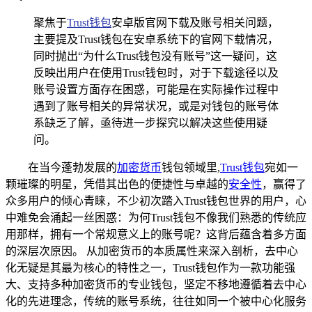
聚焦于
Trust钱包
安卓版官网下载及账号相关问题，
主要提及Trust钱包在安卓系统下的官网下载情况，
同时抛出“为什么Trust钱包没有账号”这一疑问，这
反映出用户在使用Trust钱包时，对于下载途径以及
账号设置方面存在困惑，可能是在实际操作过程中
遇到了账号相关的异常状况，或是对钱包的账号体
系缺乏了解，亟待进一步探究以解决这些使用疑
问。
在当今蓬勃发展的
加密货币
钱包领域里,
Trust钱包
宛如一
颗璀璨的明星，凭借其出色的便捷性与卓越的
安全性
，赢得了
众多用户的倾心青睐，不少初次踏入Trust钱包世界的用户，心
中难免会涌起一丝困惑：为何Trust钱包不像我们熟悉的传统应
用那样，拥有一个常规意义上的账号呢？这背后蕴含着多方面
的深层次原因。 从加密货币的本质属性来深入剖析，去中心
化无疑是其最为核心的特性之一，Trust钱包作为一款功能强
大、支持多种加密货币的专业钱包，坚定不移地遵循着去中心
化的先进理念，传统的账号系统，往往如同一个被中心化服务