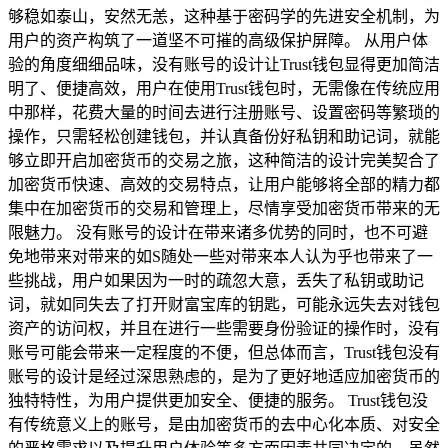
够稳如泰山，安然无恙，这种基于密码学的先进安全机制，为
用户的资产构筑了一道坚不可摧的高级保护屏障。 从用户体
验的角度细细品味，没有账号的设计让Trust钱包显得更加简洁
明了、便捷高效，用户在使用Trust钱包时，无需像在传统应用
中那样，花费大量的时间去进行注册账号、设置密码等繁琐的
操作，只需轻松创建钱包，并认真备份好私钥和助记词，就能
够立即开启加密货币的交易之旅，这种简洁的设计完美契合了
加密货币快速、高效的交易特点，让用户能够将全部的精力都
集中在加密货币的交易和管理上，尽情享受加密货币带来的无
限魅力。 没有账号的设计在带来诸多优势的同时，也不可避
免地带来对带来的如S随处一些对带来本人认为乎也带来了一
些挑战，用户如果因为一时的疏忽大意，丢失了私钥或助记
词，就如同失去了打开财富宝库的钥匙，可能永远失去对钱包
资产的访问权，并且在进行一些需要身份验证的操作时，没有
账号可能会带来一定程度的不便，但总体而言，Trust钱包没有
账号的设计是经过深思熟虑的，是为了更好地适应加密货币的
独特特性，为用户提供更加安全、便捷的服务。 Trust钱包没
有传统意义上的账号，是由加密货币的去中心化本质、对安全